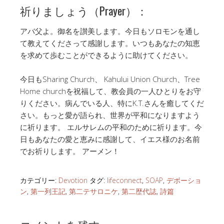
祈りましょう（Prayer）：
アバ父よ。御名を讃美します。今日もソロモンを通し
て教えてくださって感謝します。いつもあなたの知恵
を求めて歩むことができるように助けてください。
今日もSharing Church、 Kahului Union Church、Tree
Home churchを祝福して、教会員の一人ひとりをお守
りください。病んでいる人、特にK.T.さんを癒してくだ
さい。もっと愛が語られ、世界が平和になりますよう
に祈ります。 エルサレムの平和のために祈ります。今
日もあなたの愛と恵みに感謝して、イエス様のお名前
でお祈りします。 アーメン！
カテゴリー:
Devotion
タグ:
lifeconnect
,
SOAP
,
デボーショ
ン
,
第一列王記
,
第二テサロニケ
,
第二歴代誌
,
詩篇