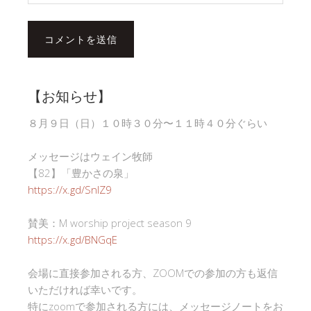
【お知らせ】
８月９日（日）１０時３０分〜１１時４０分ぐらい
メッセージはウェイン牧師
【82】「豊かさの泉」
https://x.gd/SnlZ9
賛美：M worship project season 9
https://x.gd/BNGqE
会場に直接参加される方、ZOOMでの参加の方も返信
いただければ幸いです。
特にzoomで参加される方には、メッセージノートをお