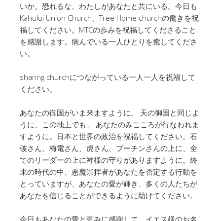
いか。恐れるな、わたしがあなたと共にいる。今日も
Kahului Union Church、Tree Home churchの働きを祝
福してください。MTCの歩みを祝福してくださること
を感謝します。病んでいる一人ひとりを癒してくださ
い。
sharing churchにつながっている一人一人を祝福して
ください。
あなたの御国がいま来ますように。 天の御国と同じよ
うに、この地上でも、 あなたのみこころが行なわれま
すように。日本と世界の政治を祝福してください。石
破さん、梅電さん、虎さん、プーチンさんの上に、全
てのリーダーの上に神様の守りがありますように。終
末の時代の中、悪魔崇拝者があなたを否定する行動を
とっていますが、あなたの愛が輝き、多くの人たちが
あなたを信じることができるように助けてください。
今日もあなたの愛と恵みに感謝して、イエス様のお名