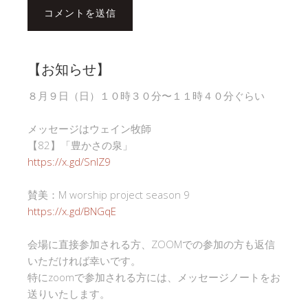
【お知らせ】
８月９日（日）１０時３０分〜１１時４０分ぐらい
メッセージはウェイン牧師
【82】「豊かさの泉」
https://x.gd/SnlZ9
賛美：M worship project season 9
https://x.gd/BNGqE
会場に直接参加される方、ZOOMでの参加の方も返信
いただければ幸いです。
特にzoomで参加される方には、メッセージノートをお
送りいたします。