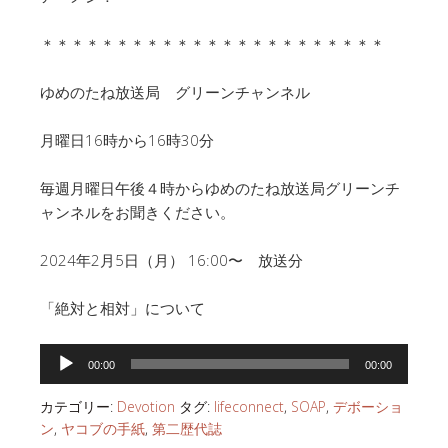
＊＊＊＊＊＊＊＊＊＊＊＊＊＊＊＊＊＊＊＊＊＊＊
ゆめのたね放送局 グリーンチャンネル
月曜日16時から16時30分
毎週月曜日午後４時からゆめのたね放送局グリーンチ
ャンネルをお聞きください。
2024年2月5日（月） 16:00〜 放送分
「絶対と相対」について
音
00:00
00:00
声
プ
カテゴリー:
Devotion
タグ:
lifeconnect
,
SOAP
,
デボーショ
レ
ン
,
ヤコブの手紙
,
第二歴代誌