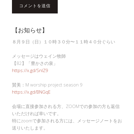
【お知らせ】
８月９日（日）１０時３０分〜１１時４０分ぐらい
メッセージはウェイン牧師
【82】「豊かさの泉」
https://x.gd/SnlZ9
賛美：M worship project season 9
https://x.gd/BNGqE
会場に直接参加される方、ZOOMでの参加の方も返信
いただければ幸いです。
特にzoomで参加される方には、メッセージノートをお
送りいたします。