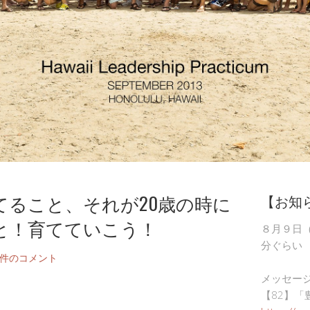
てること、それが20歳の時に
【お知
と！育てていこう！
８月９日
分ぐらい
3件のコメント
メッセー
【82】「