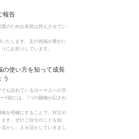
ご報告
保護のためお名前は控えさせてい
す
謝いたします。主の祝福が豊かに
ようにお祈りしています。
脳の使い方を知って成長
ょう
びでも語れているローマ人への手
節〜8節には、7つの賜物が記され
。
賜物を明確にすることで、対立や
ります。ぜひご自分のことを知
を活かし、人を活かしていきまし