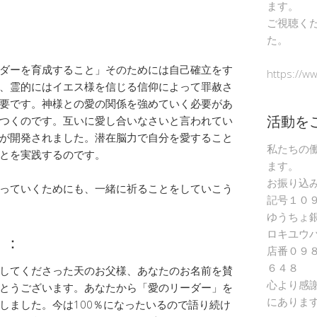
ます。
ご視聴く
た。
ダーを育成すること」そのためには自己確立をす
https://w
、霊的にはイエス様を信じる信仰によって罪赦さ
要です。神様との愛の関係を強めていく必要があ
活動を
つくのです。互いに愛し合いなさいと言われてい
が開発されました。潜在脳力で自分を愛すること
私たちの
とを実践するのです。
ます。
お振り込
っていくためにも、一緒に祈ることをしていこう
記号１０
ゆうちょ
ロキユウ
）：
店番０９
６４８
してくださった天のお父様、あなたのお名前を賛
心より感
とうございます。あなたから「愛のリーダー」を
にありま
しました。今は100％になったいるので語り続け