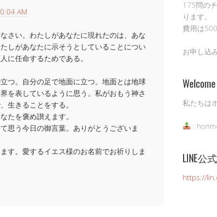
175問の
0:04 AM
ります。
費用は50
ちなさい。わたしがあなたに現れたのは、あな
わたしがあなたに示そうとしていることについ
お申し込
証人に任命するためである。
Welcome 
で立つ。自分の足で地面に立つ。地面とは地球
世界を表しているように思う。私がおもう神さ
私たちは
で、生きることをする。
あなたを褒め讃えます。
: honm
めて思う今日の御言葉。ありがとうございま
じます。愛するイエス様のお名前でお祈りしま
LINE
https://li