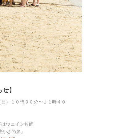
らせ】
（日）１０時３０分〜１１時４０
ジはウェイン牧師
豊かさの泉」