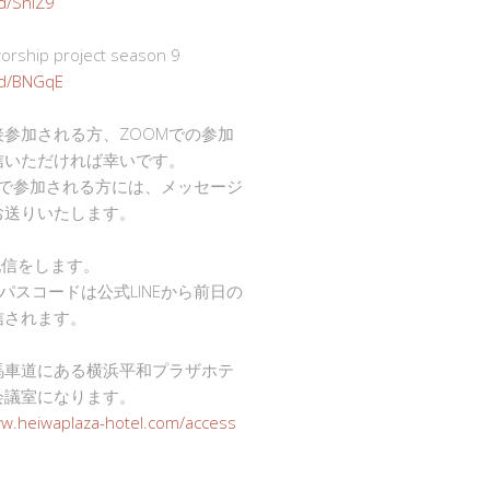
gd/SnlZ9
ship project season 9
.gd/BNGqE
接参加される方、ZOOMでの参加
信いただければ幸いです。
mで参加される方には、メッセージ
お送りいたします。
で配信をします。
Dとパスコードは公式LINEから前日の
信されます。
馬車道にある横浜平和プラザホテ
会議室になります。
ww.heiwaplaza-hotel.com/access