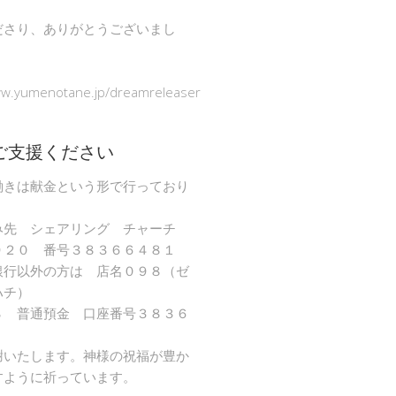
ださり、ありがとうございまし
ww.yumenotane.jp/dreamreleaser
ご支援ください
働きは献金という形で行っており
み先 シェアリング チャーチ
９２０ 番号３８３６６４８１
銀行以外の方は 店名０９８（ゼ
ハチ）
８ 普通預金 口座番号３８３６
謝いたします。神様の祝福が豊か
すように祈っています。