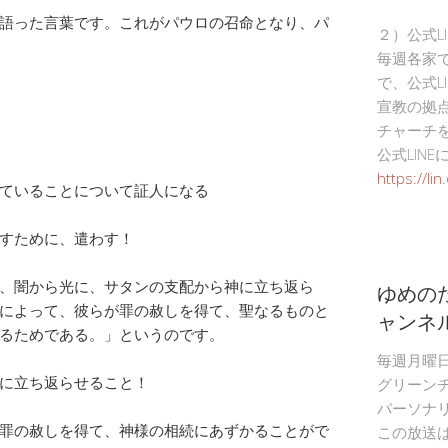
語った言葉です。これがパウロの召命となり、パ
２）公式L
毎週各家
で、公式L
宣教の拠
チャーチ
公式LIN
https://li
ていることについて証人になる
すために、遣わす！
、闇から光に、サタンの支配から神に立ち返ら
ゆめの
によって、彼らが罪の赦しを得て、聖なるものと
ャンネ
るためである。」というのです。
毎週月曜
に立ち返らせること！
グリーン
パーソナ
罪の赦しを得て、神様の相続にあずかることがで
この放送