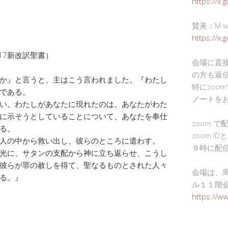
https://x.
賛美：M wor
https://x
017新改訳聖書）
会場に直
の方も返
か』と言うと、主はこう言われました。『わたし
特にzoo
である。
ノートを
い。わたしがあなたに現れたのは、あなたがわた
に示そうとしていることについて、あなたを奉仕
zoom 
る。
zoom I
人の中から救い出し、彼らのところに遣わす。
９時に配
光に、サタンの支配から神に立ち返らせ、こうし
彼らが罪の赦しを得て、聖なるものとされた人々
会場は、
る。』
ル１１階
https://w