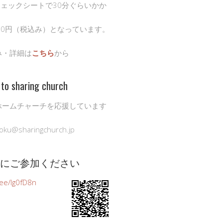
チェックシートで30分ぐらいかか
00円（税込み）となっています。
み・詳細は
こちら
から
to sharing church
ホームチャーチを応援しています
oku@sharingchurch.jp
公式にご参加ください
n.ee/Ig0fD8n