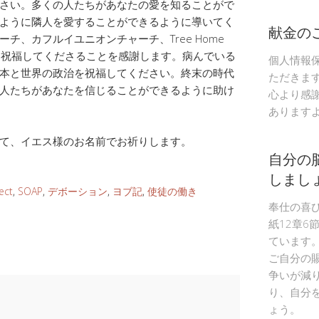
さい。多くの人たちがあなたの愛を知ることがで
ように隣人を愛することができるように導いてく
献金の
チ、カフルイユニオンチャーチ、Tree Home
りを祝福してくださることを感謝します。病んでいる
個人情報
本と世界の政治を祝福してください。終末の時代
ただきま
人たちがあなたを信じることができるように助け
心より感
あります
て、イエス様のお名前でお祈りします。
自分の
しまし
ect
,
SOAP
,
デボーション
,
ヨブ記
,
使徒の働き
奉仕の喜
紙12章6
ています
ご自分の
争いが減
り、自分
ょう。