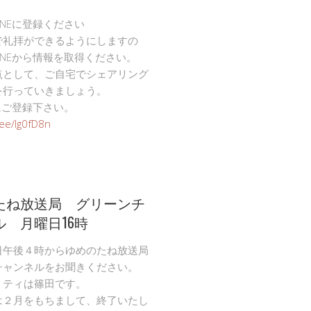
INEに登録ください
で礼拝ができるようにしますの
INEから情報を取得ください。
点として、ご自宅でシェアリング
を行っていきましょう。
Eにご登録下さい。
n.ee/Ig0fD8n
たね放送局 グリーンチ
ル 月曜日16時
日午後４時からゆめのたね放送局
チャンネルをお聞きください。
リティは篠田です。
は２月をもちまして、終了いたし