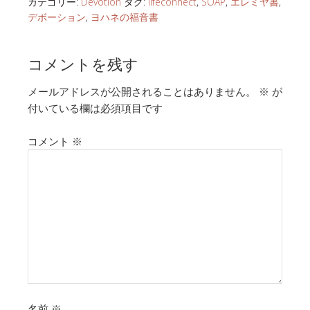
カテゴリー:
Devotion
タグ:
lifeconnect
,
SOAP
,
エレミヤ書
,
デボーション
,
ヨハネの福音書
コメントを残す
メールアドレスが公開されることはありません。
※
が
付いている欄は必須項目です
コメント
※
名前
※