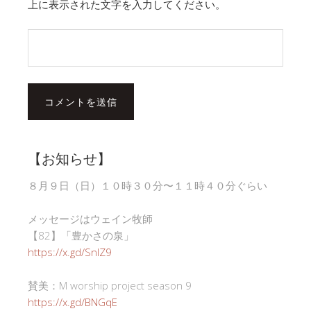
上に表示された文字を入力してください。
【お知らせ】
８月９日（日）１０時３０分〜１１時４０分ぐらい
メッセージはウェイン牧師
【82】「豊かさの泉」
https://x.gd/SnlZ9
賛美：M worship project season 9
https://x.gd/BNGqE