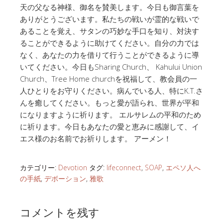
天の父なる神様、御名を賛美します。今日も御言葉を
ありがとうございます。私たちの戦いが霊的な戦いで
あることを覚え、サタンの巧妙な手口を知り、対決す
ることができるように助けてください。自分の力では
なく、あなたの力を借りて行うことができるように導
いてください。今日もSharing Church、 Kahului Union
Church、Tree Home churchを祝福して、教会員の一
人ひとりをお守りください。病んでいる人、特にK.T.さ
んを癒してください。もっと愛が語られ、世界が平和
になりますように祈ります。 エルサレムの平和のため
に祈ります。今日もあなたの愛と恵みに感謝して、イ
エス様のお名前でお祈りします。 アーメン！
カテゴリー:
Devotion
タグ:
lifeconnect
,
SOAP
,
エペソ人へ
の手紙
,
デボーション
,
雅歌
コメントを残す