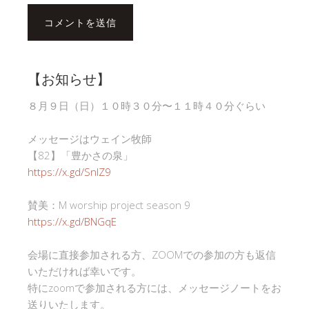
【お知らせ】
８月９日（日）１０時３０分〜１１時４０分ぐらい
メッセージはウェイン牧師
【82】「豊かさの泉」
https://x.gd/SnlZ9
賛美：M worship project season 9
https://x.gd/BNGqE
会場に直接参加される方、ZOOMでの参加の方も返信
いただければ幸いです。
特にzoomで参加される方には、メッセージノートをお
送りいたします。