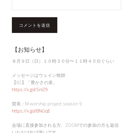
【お知らせ】
８月９日（日）１０時３０分〜１１時４０分ぐらい
メッセージはウェイン牧師
【82】「豊かさの泉」
https://x.gd/SnlZ9
賛美：M worship project season 9
https://x.gd/BNGqE
会場に直接参加される方、ZOOMでの参加の方も返信
いただければ幸いです。