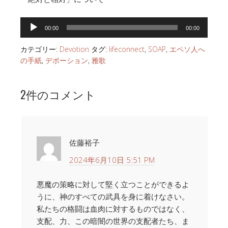
音
00:00
00:00
声
プ
カテゴリー:
Devotion
タグ:
lifeconnect
,
SOAP
,
エペソ人へ
レ
の手紙
,
デボーション
,
雅歌
ー
ヤ
2件のコメント
ー
佐藤裕子
2024年6月10日 5:51 PM
悪魔の策略に対して堅く立つことができるよ
うに、神のすべての武具を身に着けなさい。
私たちの格闘は血肉に対するものではなく、
支配、力、この暗闇の世界の支配者たち、ま