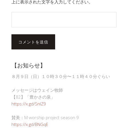
上に表示された文字を入力してください。
【お知らせ】
８月９日（日）１０時３０分〜１１時４０分ぐらい
メッセージはウェイン牧師
【82】「豊かさの泉」
https://x.gd/SnlZ9
賛美：M worship project season 9
https://x.gd/BNGqE