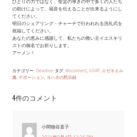
ひとりの力ではなく、聖霊の導きの中で多くの人たち
の助けによって、福音を伝えることが出来るようにし
てください。
明日のシェアリング・チャーチで行われれる洗礼式を
祝福してください。
あなたの恵みに感謝して、私たちの救い主イエスキリ
ストの御名でお祈りします。
アーメン！
カテゴリー:
Devotion
タグ:
lifeconnect
,
SOAP
,
エゼキエル
書
,
デボーション
,
ヨハネの黙示録
4件のコメント
小間物谷直子
2021年9月4日 12:26 PM