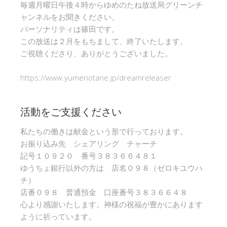
毎週月曜日午後４時からゆめのたね放送局グリーンチ
ャンネルをお聞きください。
パーソナリティは篠田です。
この放送は２月をもちまして、終了いたします。
ご視聴くださり、ありがとうございました。
https://www.yumenotane.jp/dreamreleaser
活動をご支援ください
私たちの働きは献金という形で行っております。
お振り込み先 シェアリング チャーチ
記号１０９２０ 番号３８３６６４８１
ゆうちょ銀行以外の方は 店名０９８（ゼロキユウハ
チ）
店番０９８ 普通預金 口座番号３８３６６４８
心より感謝いたします。神様の祝福が豊かにあります
ように祈っています。