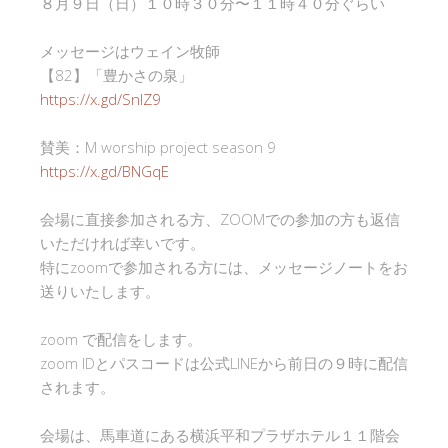
８月９日（日）１０時３０分〜１１時４０分ぐらい
メッセージはウェイン牧師
【82】「豊かさの泉」
https://x.gd/SnlZ9
賛美：M worship project season 9
https://x.gd/BNGqE
会場に直接参加される方、ZOOMでの参加の方も返信
いただければ幸いです。
特にzoomで参加される方には、メッセージノートをお
送りいたします。
zoom で配信をします。
zoom IDとパスコードは公式LINEから前日の９時に配信
されます。
会場は、馬車道にある横浜平和プラザホテル１１階会