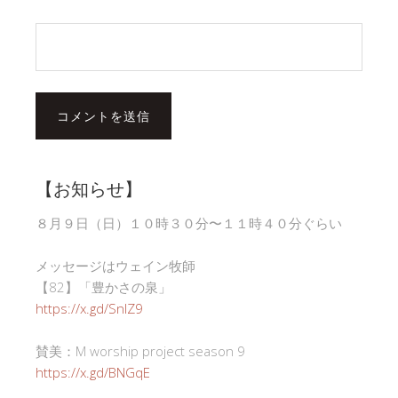
【お知らせ】
８月９日（日）１０時３０分〜１１時４０分ぐらい
メッセージはウェイン牧師
【82】「豊かさの泉」
https://x.gd/SnlZ9
賛美：M worship project season 9
https://x.gd/BNGqE