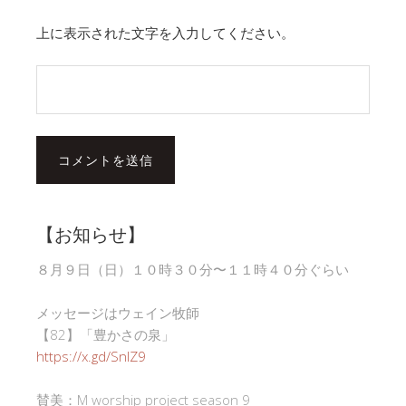
上に表示された文字を入力してください。
【お知らせ】
８月９日（日）１０時３０分〜１１時４０分ぐらい
メッセージはウェイン牧師
【82】「豊かさの泉」
https://x.gd/SnlZ9
賛美：M worship project season 9