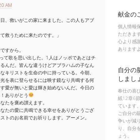
20 AM
献金の
今日、救いがこの家に来ました。この人もアブ
個人情報
ただきま
して救うために来たのです。」
心より感
あります
のですから。
って歌を思い出した。1人はノッポであとはチ
あるんだ。皆んな違うけどアブラハムの子なん
自分の
んなキリストを生命の中に持っている。今朝、
しまし
る光を表に登らせるには映す鏡なり共鳴する何
出す愛が無いと愛は輝き始めないんだ。今日の
奉仕の喜
ま！ありがとう
紙12章6
あなたを褒め讃えます。
ています
あなたの愛に共鳴できる幸せをありがとうござ
ご自分の
リストのお名前でお祈りします。アーメン。
争いが減
り、自分
ょう。