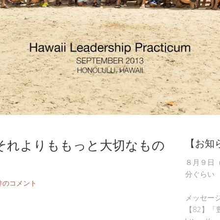
それよりももっと大切なもの
【お知
８月９日
分ぐらい
件のコメント
メッセー
【82】「