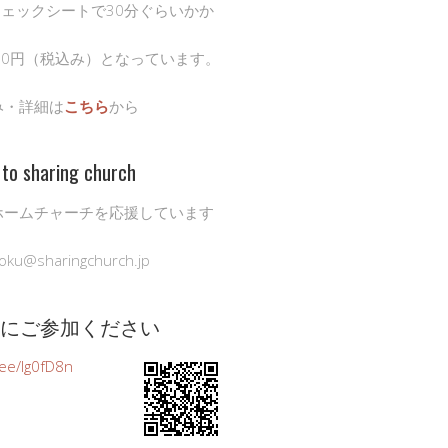
チェックシートで30分ぐらいかか
00円（税込み）となっています。
み・詳細は
こちら
から
to sharing church
ホームチャーチを応援しています
oku@sharingchurch.jp
公式にご参加ください
n.ee/Ig0fD8n