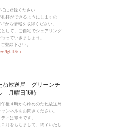
INEに登録ください
で礼拝ができるようにしますの
INEから情報を取得ください。
点として、ご自宅でシェアリング
を行っていきましょう。
Eにご登録下さい。
n.ee/Ig0fD8n
たね放送局 グリーンチ
ル 月曜日16時
日午後４時からゆめのたね放送局
チャンネルをお聞きください。
リティは篠田です。
は２月をもちまして、終了いたし