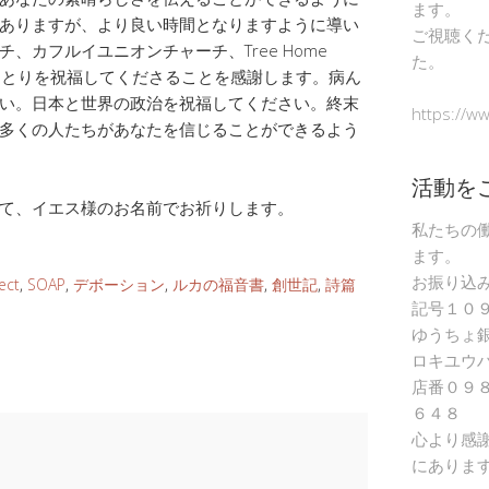
ます。
ありますが、より良い時間となりますように導い
ご視聴く
、カフルイユニオンチャーチ、Tree Home
た。
人ひとりを祝福してくださることを感謝します。病ん
い。日本と世界の政治を祝福してください。終末
https://w
多くの人たちがあなたを信じることができるよう
活動を
て、イエス様のお名前でお祈りします。
私たちの
ます。
お振り込
ect
,
SOAP
,
デボーション
,
ルカの福音書
,
創世記
,
詩篇
記号１０
ゆうちょ
ロキユウ
店番０９
６４８
心より感
にありま