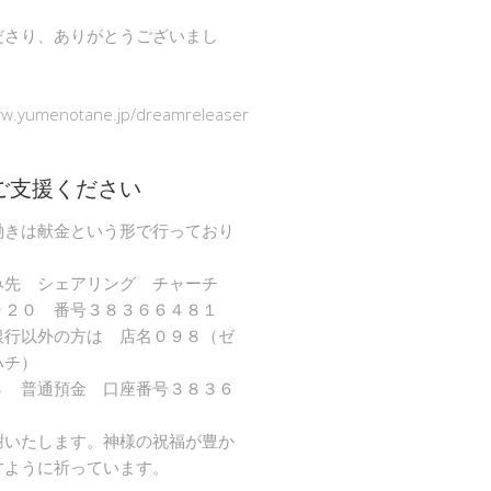
ださり、ありがとうございまし
ww.yumenotane.jp/dreamreleaser
ご支援ください
働きは献金という形で行っており
み先 シェアリング チャーチ
９２０ 番号３８３６６４８１
銀行以外の方は 店名０９８（ゼ
ハチ）
８ 普通預金 口座番号３８３６
謝いたします。神様の祝福が豊か
すように祈っています。