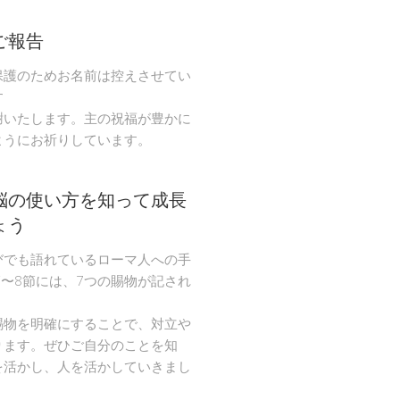
ご報告
保護のためお名前は控えさせてい
す
謝いたします。主の祝福が豊かに
ようにお祈りしています。
脳の使い方を知って成長
ょう
びでも語れているローマ人への手
節〜8節には、7つの賜物が記され
。
賜物を明確にすることで、対立や
ります。ぜひご自分のことを知
を活かし、人を活かしていきまし