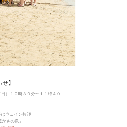
らせ】
（日）１０時３０分〜１１時４０
ジはウェイン牧師
豊かさの泉」