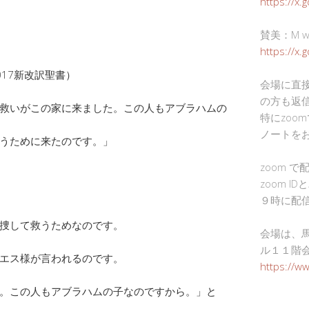
https://x.
賛美：M wor
https://x
017新改訳聖書）
会場に直
の方も返
救いがこの家に来ました。この人もアブラハムの
特にzoo
ノートを
うために来たのです。」
zoom 
zoom I
９時に配
捜して救うためなのです。
会場は、
ル１１階
エス様が言われるのです。
https://w
。この人もアブラハムの子なのですから。」と