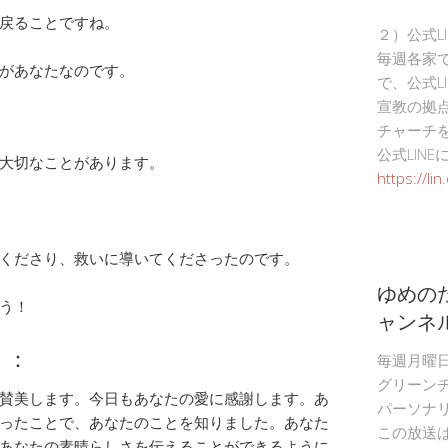
戻ることですね。
２）公式L
毎週各家
があなたなのです。
で、公式L
宣教の拠
チャーチ
公式LIN
大切なことがあります。
https://li
くださり、救いに導いてくださったのです。
ゆめの
う！
ャンネ
）：
毎週月曜
グリーン
賛美します。今日もあなたの愛に感謝します。あ
パーソナ
ったことで、あなたのことを知りました。あなた
この放送
あなたの素晴らしさを伝えることができるように