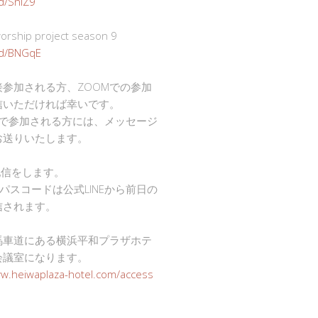
gd/SnlZ9
ship project season 9
.gd/BNGqE
接参加される方、ZOOMでの参加
信いただければ幸いです。
mで参加される方には、メッセージ
お送りいたします。
で配信をします。
Dとパスコードは公式LINEから前日の
信されます。
馬車道にある横浜平和プラザホテ
会議室になります。
ww.heiwaplaza-hotel.com/access