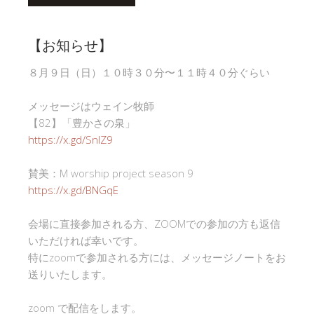
【お知らせ】
８月９日（日）１０時３０分〜１１時４０分ぐらい
メッセージはウェイン牧師
【82】「豊かさの泉」
https://x.gd/SnlZ9
賛美：M worship project season 9
https://x.gd/BNGqE
会場に直接参加される方、ZOOMでの参加の方も返信
いただければ幸いです。
特にzoomで参加される方には、メッセージノートをお
送りいたします。
zoom で配信をします。