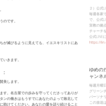
２）公式L
。
毎週各家
で、公式L
うのです。
宣教の拠
チャーチ
公式LIN
https://li
ちが滅びるように見えても、イエスキリストにあ
ていきます。
ゆめの
）：
ャンネ
賛美します。
毎週月曜
グリーン
ます。名古屋での歩みを守ってくださってありが
パーソナ
タンの働きはもうすでにあなたのよって敗北して
この放送
に助けてください。あなたの愛を語り続けること