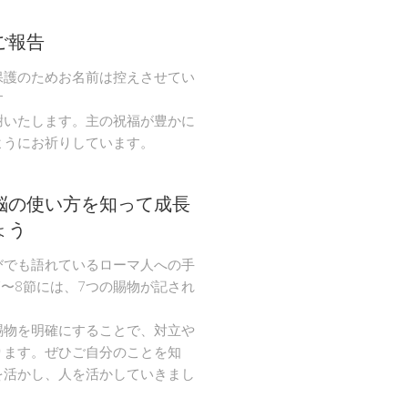
ご報告
保護のためお名前は控えさせてい
す
謝いたします。主の祝福が豊かに
ようにお祈りしています。
脳の使い方を知って成長
ょう
びでも語れているローマ人への手
節〜8節には、7つの賜物が記され
。
賜物を明確にすることで、対立や
ります。ぜひご自分のことを知
を活かし、人を活かしていきまし