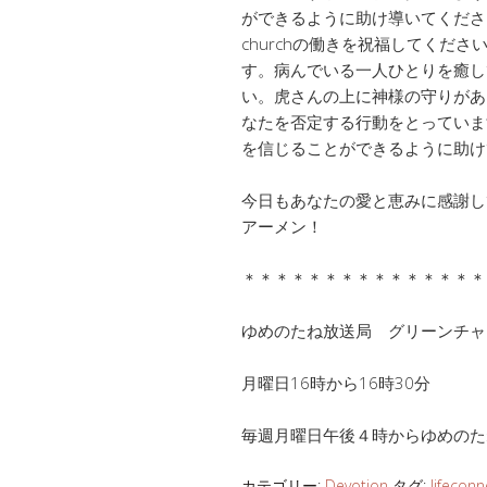
ができるように助け導いてください。今日もK
churchの働きを祝福してくだ
す。病んでいる一人ひとりを癒し
い。虎さんの上に神様の守りがあ
なたを否定する行動をとっていま
を信じることができるように助け
今日もあなたの愛と恵みに感謝し
アーメン！
＊＊＊＊＊＊＊＊＊＊＊＊＊＊＊
ゆめのたね放送局 グリーンチ
月曜日16時から16時30分
毎週月曜日午後４時からゆめのた
カテゴリー:
Devotion
タグ:
lifeconn