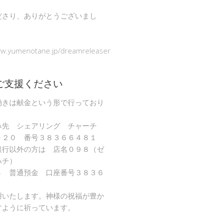
ださり、ありがとうございまし
ww.yumenotane.jp/dreamreleaser
ご支援ください
働きは献金という形で行っており
み先 シェアリング チャーチ
９２０ 番号３８３６６４８１
銀行以外の方は 店名０９８（ゼ
ハチ）
８ 普通預金 口座番号３８３６
謝いたします。神様の祝福が豊か
すように祈っています。