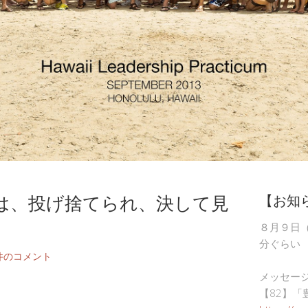
は、投げ捨てられ、決して見
【お知
８月９日
分ぐらい
件のコメント
メッセー
【82】「