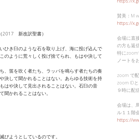
https://x.
賛美：M wor
https://x
（2017 新改訳聖書）
会場に直
の方も返
いひき臼のような石を取り上げ、海に投げ込んで
特にzoo
このように荒々しく投げ捨てられ、もはや決して
ノートを
ち、笛を吹く者たち、ラッパを鳴らす者たちの奏
zoom 
や決して聞かれることはない。あらゆる技術を持
zoom I
もはや決して見出されることはない。石臼の音
９時に配
て聞かれることはない。
会場は、
ル１１階
https://w
滅びようとしているのです。