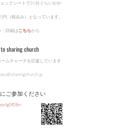
チェックシートで30分ぐらいかか
00円（税込み）となっています。
み・詳細は
こちら
から
to sharing church
ホームチャーチを応援しています
oku@sharingchurch.jp
公式にご参加ください
n.ee/Ig0fD8n