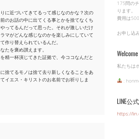
175問の
ります。
わりに近づいてきてるって感じなのかな？次の
費用は50
に前のお話の中に出てくる事とかを捨てなくち
をやってるんだって思った。それが激しいだけ
お申し込
ドラマがどんな感じなのかを楽しみにしていて
って作り替えられているんだ。
あなたを褒め讃えます。
Welcome 
役を精一杯演じてきた証拠で、今ココなんだと
私たちは
うに捨てるモノは捨て去り新しくなることをあ
してイエス・キリストのお名前でお祈りしま
: honm
LINE
https://li