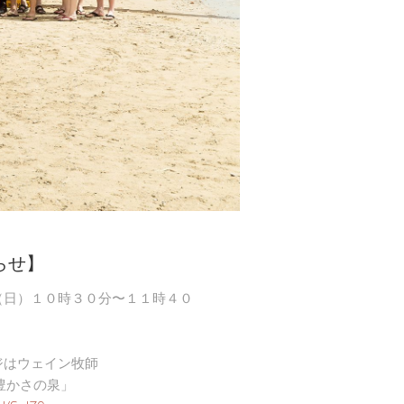
らせ】
（日）１０時３０分〜１１時４０
ジはウェイン牧師
豊かさの泉」