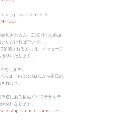
gd/SnlZ9
ship project season 9
.gd/BNGqE
接参加される方、ZOOMでの参加
信いただければ幸いです。
mで参加される方には、メッセージ
お送りいたします。
で配信をします。
Dとパスコードは公式LINEから前日の
信されます。
馬車道にある横浜平和プラザホテ
会議室になります。
ww.heiwaplaza-hotel.com/access