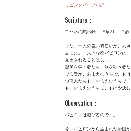
リビングバイブル訳
Scripture：
ヨハネの黙示録 18章21～22節
また、一人の強い御使いが、大き
言った。「大きな都バビロンは、
見出されることはない。
竪琴を弾く者たち、歌を歌う者た
でる音が、おまえのうちで、もは
つ職人たちも、おまえのうちで、
も、おまえのうちで、もはや決し
Observation：
バビロンは滅びるのです。
今、バビロンから生まれた帝国が