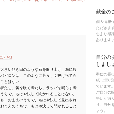
献金の
個人情報
ただきま
心より感
あります
自分の
:57 AM
しまし
、大きいひき臼のような石を取り上げ、海に投
奉仕の喜
都バビロンは、このように荒々しく投げ捨てら
紙12章6
ることはない。
ています
う者たち、笛を吹く者たち、ラッパを鳴らす者
ご自分の
のうちで、もはや決して聞かれることはない。
争いが減
ちも、おまえのうちで、もはや決して見出され
り、自分
、おまえのうちで、もはや決して聞かれること
ょう。