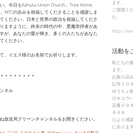
ます。
ahului Union Church、Tree Home
ご視聴く
さい。MTCの歩みを祝福してくださることを感謝しま
た。
てください。日本と世界の政治を祝福してくださ
りますように、終末の時代の中、悪魔崇拝者があ
https://w
すが、あなたの愛が輝き、多くの人たちがあなた
てください。
活動を
て、イエス様のお名前でお祈りします。
私たちの
ます。
＊＊＊＊＊＊＊＊
お振り込
記号１０
ャンネル
ゆうちょ
ロキユウ
店番０９
６４８
ね放送局グリーンチャンネルをお聞きください。
心より感
にありま
ect
,
SOAP
,
エゼキエル書
,
デボーション
,
ヨハネの黙示