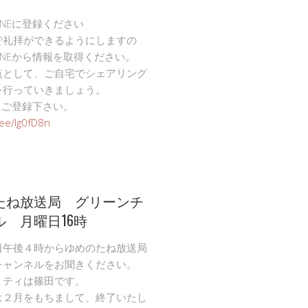
INEに登録ください
で礼拝ができるようにしますの
INEから情報を取得ください。
点として、ご自宅でシェアリング
を行っていきましょう。
Eにご登録下さい。
n.ee/Ig0fD8n
たね放送局 グリーンチ
ル 月曜日16時
日午後４時からゆめのたね放送局
チャンネルをお聞きください。
リティは篠田です。
は２月をもちまして、終了いたし