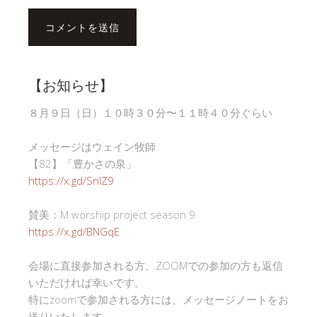
【お知らせ】
８月９日（日）１０時３０分〜１１時４０分ぐらい
メッセージはウェイン牧師
【82】「豊かさの泉」
https://x.gd/SnlZ9
賛美：M worship project season 9
https://x.gd/BNGqE
会場に直接参加される方、ZOOMでの参加の方も返信
いただければ幸いです。
特にzoomで参加される方には、メッセージノートをお
送りいたします。