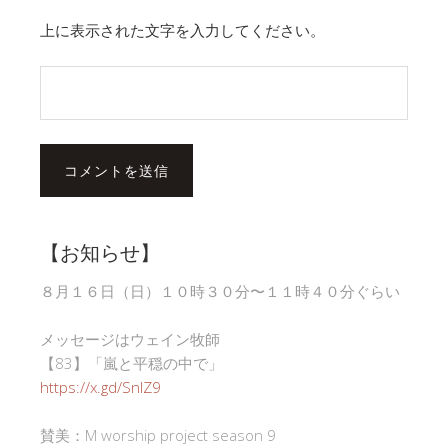
上に表示された文字を入力してください。
【お知らせ】
８月１６日（日）１０時３０分〜１１時４０分ぐらい
メッセージはウェイン牧師
【83】「嵐と平穏の中で」
https://x.gd/SnlZ9
賛美：M worship project season 9