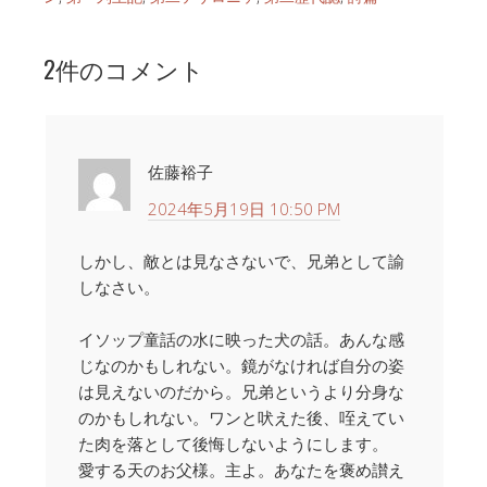
ー
ヤ
2件のコメント
ー
佐藤裕子
2024年5月19日 10:50 PM
しかし、敵とは見なさないで、兄弟として諭
しなさい。
イソップ童話の水に映った犬の話。あんな感
じなのかもしれない。鏡がなければ自分の姿
は見えないのだから。兄弟というより分身な
のかもしれない。ワンと吠えた後、咥えてい
た肉を落として後悔しないようにします。
愛する天のお父様。主よ。あなたを褒め讃え