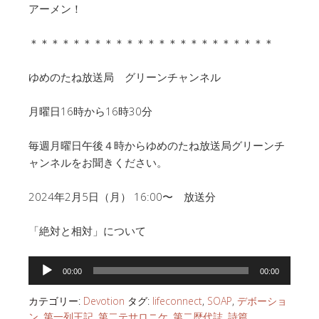
アーメン！
＊＊＊＊＊＊＊＊＊＊＊＊＊＊＊＊＊＊＊＊＊＊＊
ゆめのたね放送局 グリーンチャンネル
月曜日16時から16時30分
毎週月曜日午後４時からゆめのたね放送局グリーンチ
ャンネルをお聞きください。
2024年2月5日（月） 16:00〜 放送分
「絶対と相対」について
音
00:00
00:00
声
プ
カテゴリー:
Devotion
タグ:
lifeconnect
,
SOAP
,
デボーショ
レ
ン
,
第一列王記
,
第二テサロニケ
,
第二歴代誌
,
詩篇