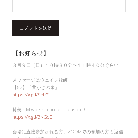
【お知らせ】
８月９日（日）１０時３０分〜１１時４０分ぐらい
メッセージはウェイン牧師
【82】「豊かさの泉」
https://x.gd/SnlZ9
賛美：M worship project season 9
https://x.gd/BNGqE
会場に直接参加される方、ZOOMでの参加の方も返信