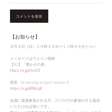
【お知らせ】
８月９日（日）１０時３０分〜１１時４０分ぐらい
メッセージはウェイン牧師
【82】「豊かさの泉」
https://x.gd/SnlZ9
賛美：M worship project season 9
https://x.gd/BNGqE
会場に直接参加される方、ZOOMでの参加の方も返信
いただければ幸いです。