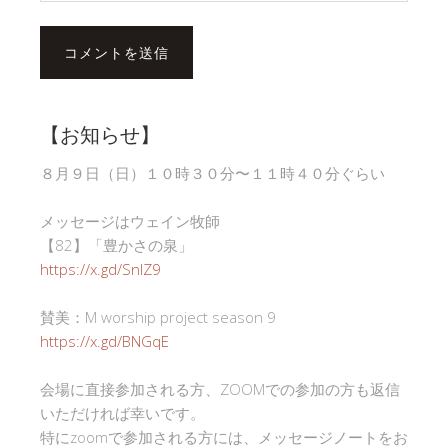
【お知らせ】
８月９日（日）１０時３０分〜１１時４０分ぐらい
メッセージはウェイン牧師
【82】「豊かさの泉」
https://x.gd/SnlZ9
賛美：M worship project season 9
https://x.gd/BNGqE
会場に直接参加される方、ZOOMでの参加の方も返信
いただければ幸いです。
特にzoomで参加される方には、メッセージノートをお