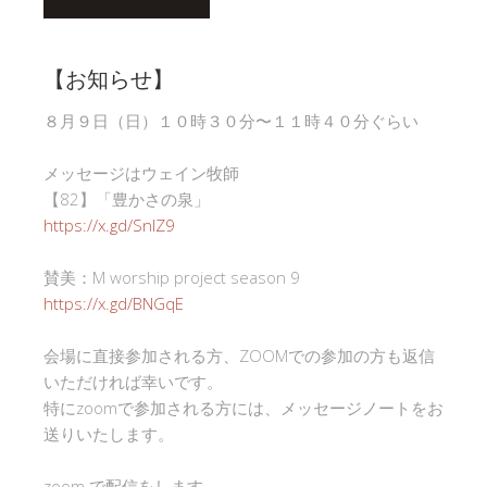
【お知らせ】
８月９日（日）１０時３０分〜１１時４０分ぐらい
メッセージはウェイン牧師
【82】「豊かさの泉」
https://x.gd/SnlZ9
賛美：M worship project season 9
https://x.gd/BNGqE
会場に直接参加される方、ZOOMでの参加の方も返信
いただければ幸いです。
特にzoomで参加される方には、メッセージノートをお
送りいたします。
zoom で配信をします。