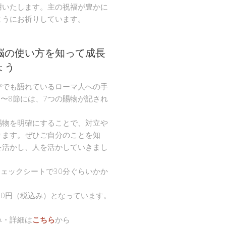
謝いたします。主の祝福が豊かに
ようにお祈りしています。
脳の使い方を知って成長
ょう
びでも語れているローマ人への手
節〜8節には、7つの賜物が記され
。
賜物を明確にすることで、対立や
ります。ぜひご自分のことを知
を活かし、人を活かしていきまし
チェックシートで30分ぐらいかか
00円（税込み）となっています。
み・詳細は
こちら
から