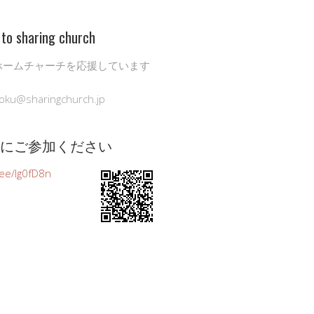
to sharing church
ホームチャーチを応援しています
oku@sharingchurch.jp
公式にご参加ください
n.ee/Ig0fD8n