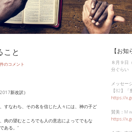
ること
【お知
８月９日
2件のコメント
分ぐらい
メッセー
【82】「
2017新改訳）
https://x.
、すなわち、その名を信じた人々には、神の子ど
賛美：M wor
https://x
、肉の望むところでも人の意志によってでもな
である。”