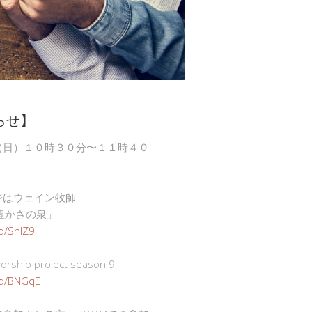
らせ】
（日）１０時３０分〜１１時４０
ジはウェイン牧師
豊かさの泉」
gd/SnlZ9
ship project season 9
.gd/BNGqE