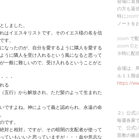
会場に直
の方も返
特にzoo
ノートを
としました。
れはイエスキリストです。そのイエス様の名を信
zoom 
です。
zoom I
になったのが、自分を愛するように隣人を愛する
９時に配
ように隣人を受け入れるという風になると思って
が一般に難しいので、受け入れるということがと
会場は、
ル１１階
・・・
https://w
れる
（五行）から解放され、ただ髪のよって生まれた
いですよね。神によって義と認められ、永遠の命
２）公式L
。
毎週各家
のです。
で、公式L
「絶対と相対」ですが、その暗闇の支配者が使って
宣教の拠
っていもいいと思っていますが・・・血や意志な