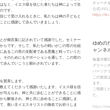
チャーチ
はなく、イエス様を信じた者たちは神によって生
公式LIN
のです。
https://li
信じて受け入れるときに、私たちは神の子どもと
ことに感謝して歩んでいきましょう。
とが御言葉に記されていて感謝でした。セミナー
ゆめの
からです。そして、私たちの戦いがこの世の仕組
ャンネ
にあるこの世の支配者である悪魔と戦っていくた
。そのためにもデボーションを通して、この世の
毎週月曜
て歩んでいこうと願わされています。
グリーン
パーソナ
この放送
を賛美します。
ます。
教えてくださって感謝いたします。イエス様を信
ご視聴く
が与えられ、神と共に歩むことができることに感
た。
から解放され、神と共に歩めることに感謝しま
て、救い主イエスキリストの御名でお祈りしま
https://w