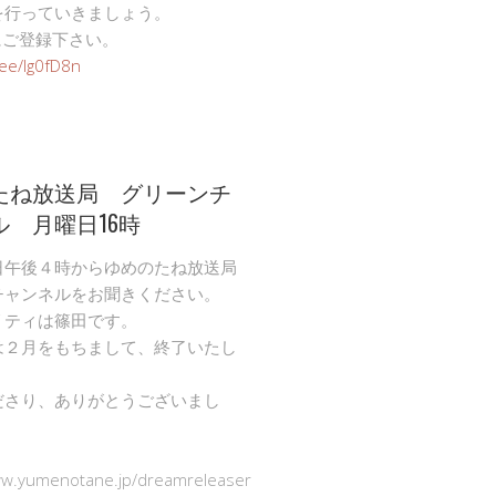
を行っていきましょう。
Eにご登録下さい。
n.ee/Ig0fD8n
たね放送局 グリーンチ
ル 月曜日16時
日午後４時からゆめのたね放送局
チャンネルをお聞きください。
リティは篠田です。
は２月をもちまして、終了いたし
ださり、ありがとうございまし
ww.yumenotane.jp/dreamreleaser