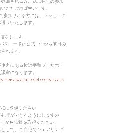
接参加される方、ZOOMでの参加
信いただければ幸いです。
mで参加される方には、メッセージ
お送りいたします。
で配信をします。
Dとパスコードは公式LINEから前日の
信されます。
馬車道にある横浜平和プラザホテ
会議室になります。
ww.heiwaplaza-hotel.com/access
INEに登録ください
で礼拝ができるようにしますの
INEから情報を取得ください。
点として、ご自宅でシェアリング