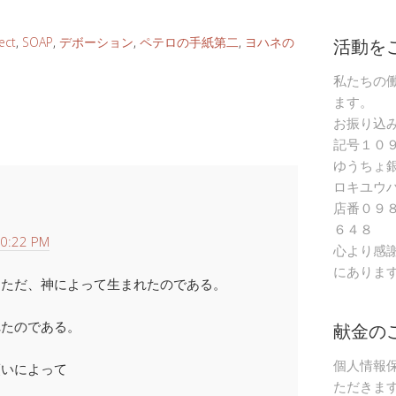
活動を
ect
,
SOAP
,
デボーション
,
ペテロの手紙第二
,
ヨハネの
私たちの
ます。
お振り込
記号１０
ゆうちょ
ロキユウ
店番０９
６４８
0:22 PM
心より感
にありま
、ただ、神によって生まれたのである。
献金の
れたのである。
個人情報
贖いによって
ただきま