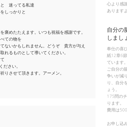
心より感
いと 迷ってる私達
あります
のをしっかりと
自分の
方を褒めたたえます。いつも祝福を感謝です。
しまし
すべての物を
きてないかもしれません。どうぞ 貴方が与え
奉仕の喜
け取れるものとして導いてください。
紙12章6
して
ています
てください。
ご自分の
お祈りさせて頂きます。アーメン。
争いが減
り、自分
ょう。
175問の
ります。
費用は50
お申し込