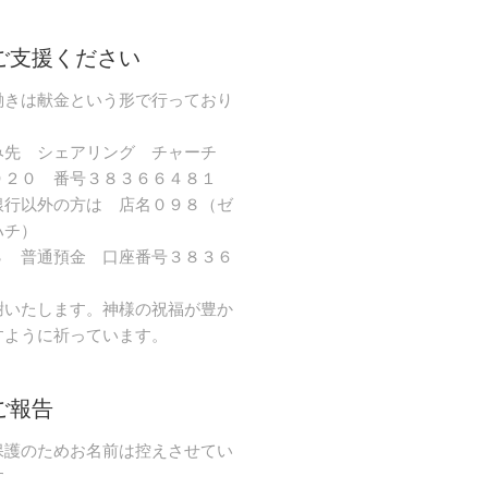
ご支援ください
働きは献金という形で行っており
み先 シェアリング チャーチ
９２０ 番号３８３６６４８１
銀行以外の方は 店名０９８（ゼ
ハチ）
８ 普通預金 口座番号３８３６
謝いたします。神様の祝福が豊か
すように祈っています。
ご報告
保護のためお名前は控えさせてい
す