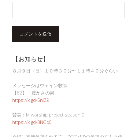
【お知らせ】
８月９日（日）１０時３０分〜１１時４０分ぐらい
メッセージはウェイン牧師
【82】「豊かさの泉」
https://x.gd/SnlZ9
賛美：M worship project season 9
https://x.gd/BNGqE
会場に直接参加される方、ZOOMでの参加の方も返信