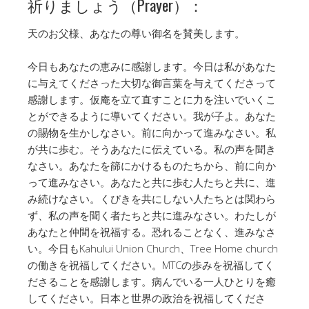
祈りましょう（Prayer）：
天のお父様、あなたの尊い御名を賛美します。
今日もあなたの恵みに感謝します。今日は私があなた
に与えてくださった大切な御言葉を与えてくださって
感謝します。仮庵を立て直すことに力を注いでいくこ
とができるように導いてください。我が子よ。あなた
の賜物を生かしなさい。前に向かって進みなさい。私
が共に歩む。そうあなたに伝えている。私の声を聞き
なさい。あなたを篩にかけるものたちから、前に向か
って進みなさい。あなたと共に歩む人たちと共に、進
み続けなさい。くびきを共にしない人たちとは関わら
ず、私の声を聞く者たちと共に進みなさい。わたしが
あなたと仲間を祝福する。恐れることなく、進みなさ
い。今日もKahului Union Church、Tree Home church
の働きを祝福してください。MTCの歩みを祝福してく
ださることを感謝します。病んでいる一人ひとりを癒
してください。日本と世界の政治を祝福してくださ