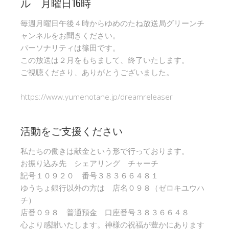
ル 月曜日16時
毎週月曜日午後４時からゆめのたね放送局グリーンチ
ャンネルをお聞きください。
パーソナリティは篠田です。
この放送は２月をもちまして、終了いたします。
ご視聴くださり、ありがとうございました。
https://www.yumenotane.jp/dreamreleaser
活動をご支援ください
私たちの働きは献金という形で行っております。
お振り込み先 シェアリング チャーチ
記号１０９２０ 番号３８３６６４８１
ゆうちょ銀行以外の方は 店名０９８（ゼロキユウハ
チ）
店番０９８ 普通預金 口座番号３８３６６４８
心より感謝いたします。神様の祝福が豊かにあります