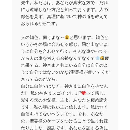
先生。私たちは、あなたが真実な方で、だれ
にも遠慮しない方だと知っております。人の
顔色を見ず、真理に基づいて神の道を教えて
おられるからです。
人の顔色。伺うよな～
と思います。顔色と
いうかその場に合わせる感じ。飛び出ないよ
うに自分を合わせて行く。そんな事やってる
から人の事を考える余裕なんてなくて
疲
れ果てる。神さまと共にいる自分は自分のよ
うで自分ではないのかな?聖霊様が働いてくだ
さってるのだから。
自分に自信ではなく、神さまに自信を持つん
だ! 私の神さまスゴイでしょ!?
って感じ。
愛する天のお父様。主よ。あなたを褒め讃え
ます。私の罪の救い主と信じます。私は弱く
自信も持てないヘタレです。でも、あなた
の、聖霊様のケープをつけることで生まれ変
わりました。感謝です。あなたを証する為に