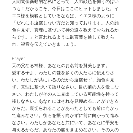
人間関係衝動的な私にとって、人の顔色を伺うのはい
つも！だからこそ、今日はここにヒットしました。イ
エス様を模範としているならば、イエス様のように
「だれにも遠慮しない方だと知っております。人の顔
色を見ず、真理に基づいて神の道を教えておられるか
らです。」と言われるように御言葉を通して教えら
れ、福音を伝えていきましょう。
Prayer
天の父なる神様、あなたのお名前を賛美します。
愛する子よ、わたしの愛を多くの人たちに伝えなさ
い。わたしが共にいるのだから遠慮せず、顔色を見
ず、真理に基づいて語りなさい。目の前の人を愛しな
さい。わたしがその人に見出している可能性を持って
接しなさい。あなたにはそれを見極めることができる
からだ。裏切られることがあったとしても前に向かっ
て進みなさい。後ろを振り向かずに前に向かって進み
なさい。わたしがあなたと共にいて、あなたに平安を
与えるからだ。あなたの唇をきよめなさい。その人の