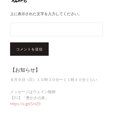
上に表示された文字を入力してください。
【お知らせ】
８月９日（日）１０時３０分〜１１時４０分ぐらい
メッセージはウェイン牧師
【82】「豊かさの泉」
https://x.gd/SnlZ9