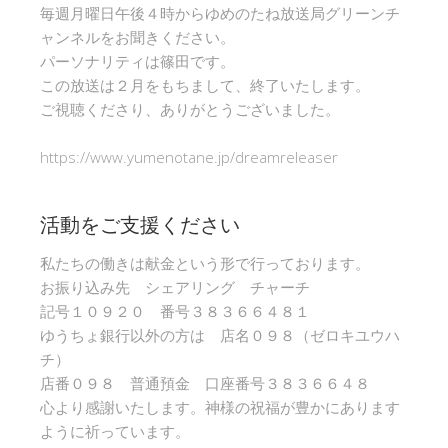
毎週月曜日午後４時からゆめのたね放送局グリーンチ
ャンネルをお聞きください。
パーソナリティは篠田です。
この放送は２月をもちまして、終了いたします。
ご視聴くださり、ありがとうございました。
https://www.yumenotane.jp/dreamreleaser
活動をご支援ください
私たちの働きは献金という形で行っております。
お振り込み先 シェアリング チャーチ
記号１０９２０ 番号３８３６６４８１
ゆうちょ銀行以外の方は 店名０９８（ゼロキユウハ
チ）
店番０９８ 普通預金 口座番号３８３６６４８
心より感謝いたします。神様の祝福が豊かにあります
ように祈っています。