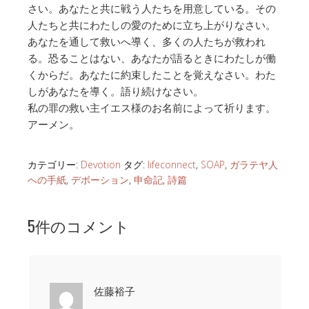
さい。あなたと共に戦う人たちを用意している。その
人たちと共にわたしの愛のために立ち上がりなさい。
あなたを通して救いへ導く、多くの人たちが救われ
る。恐ることはない、あなたが語るときにわたしが働
くからだ。あなたに約束したことを覚えなさい。わた
しがあなたを導く。語り続けなさい。
私の罪の救い主イエス様のお名前によって祈ります。
アーメン。
カテゴリー:
Devotion
タグ:
lifeconnect
,
SOAP
,
ガラテヤ人
への手紙
,
デボーション
,
申命記
,
詩篇
5件のコメント
佐藤裕子