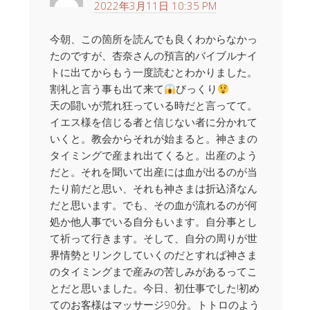
2022年3月11日 10:35 PM
今朝、この箇所を読んでも良くわからなかっ
たのですが、杏奈さんの預言的バイブルナイ
トに出てからもう一度読むとわかりました。
割礼と言う事も出て来て
びっくり
天の闘いが荒れ狂っている時だと言ってて。
イエス様を信じる者と信じない者に分かれて
いくと。教会からそれが始まると。神さまの
タイミングで産まれ出てくると。出産のよう
だと。それを聞いて出産には血が出るのが当
たり前だと思い、それも神さまは折込済なん
だと思います。でも、その血が流れるのが何
処か他人事でいる自分もいます。自分事とし
て祈って行きます。そして、自分の周りが世
界情勢とリンクしていくのだとすれば神さま
のタイミングまで産みの苦しみがあるってこ
とだと思いました。今日、初仕事でした!初め
てのお客様はマッサージ90分。トトロのよう