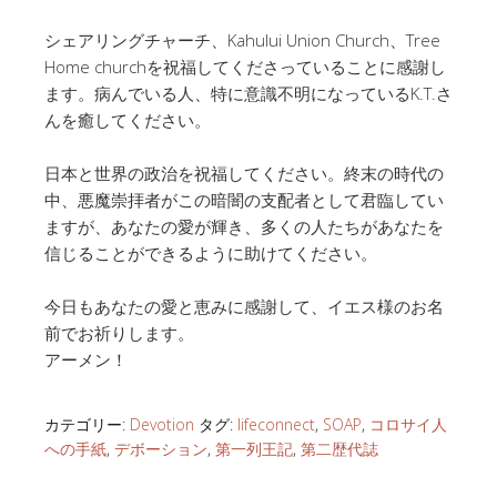
シェアリングチャーチ、Kahului Union Church、Tree
Home churchを祝福してくださっていることに感謝し
ます。病んでいる人、特に意識不明になっているK.T.さ
んを癒してください。
日本と世界の政治を祝福してください。終末の時代の
中、悪魔崇拝者がこの暗闇の支配者として君臨してい
ますが、あなたの愛が輝き、多くの人たちがあなたを
信じることができるように助けてください。
今日もあなたの愛と恵みに感謝して、イエス様のお名
前でお祈りします。
アーメン！
カテゴリー:
Devotion
タグ:
lifeconnect
,
SOAP
,
コロサイ人
への手紙
,
デボーション
,
第一列王記
,
第二歴代誌