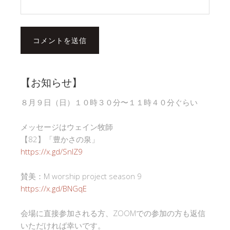
【お知らせ】
８月９日（日）１０時３０分〜１１時４０分ぐらい
メッセージはウェイン牧師
【82】「豊かさの泉」
https://x.gd/SnlZ9
賛美：M worship project season 9
https://x.gd/BNGqE
会場に直接参加される方、ZOOMでの参加の方も返信
いただければ幸いです。