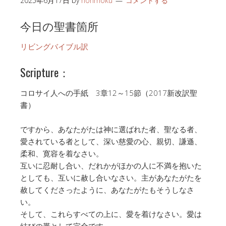
2025年6月17日
by
honmoku
コメントする
今日の聖書箇所
リビングバイブル訳
Scripture：
コロサイ人への手紙 3章12～15節（2017新改訳聖
書）
ですから、あなたがたは神に選ばれた者、聖なる者、
愛されている者として、深い慈愛の心、親切、謙遜、
柔和、寛容を着なさい。
互いに忍耐し合い、だれかがほかの人に不満を抱いた
としても、互いに赦し合いなさい。主があなたがたを
赦してくださったように、あなたがたもそうしなさ
い。
そして、これらすべての上に、愛を着けなさい。愛は