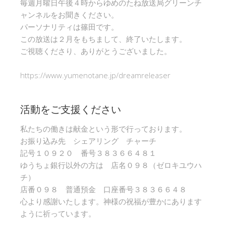
毎週月曜日午後４時からゆめのたね放送局グリーンチ
ャンネルをお聞きください。
パーソナリティは篠田です。
この放送は２月をもちまして、終了いたします。
ご視聴くださり、ありがとうございました。
https://www.yumenotane.jp/dreamreleaser
活動をご支援ください
私たちの働きは献金という形で行っております。
お振り込み先 シェアリング チャーチ
記号１０９２０ 番号３８３６６４８１
ゆうちょ銀行以外の方は 店名０９８（ゼロキユウハ
チ）
店番０９８ 普通預金 口座番号３８３６６４８
心より感謝いたします。神様の祝福が豊かにあります
ように祈っています。