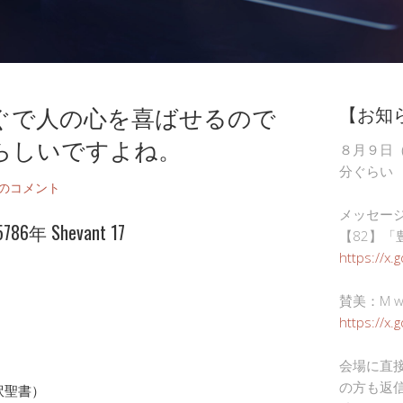
ぐで人の心を喜ばせるので
【お知
らしいですよね。
８月９日
分ぐらい
件のコメント
メッセー
年 Shevant 17
【82】「
https://x.
賛美：M wor
https://x
会場に直
の方も返
訳聖書）