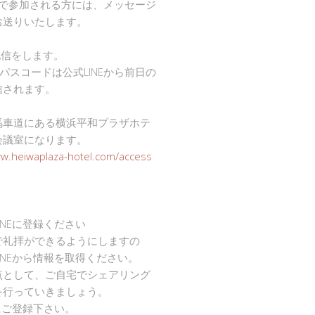
mで参加される方には、メッセージ
お送りいたします。
で配信をします。
Dとパスコードは公式LINEから前日の
信されます。
馬車道にある横浜平和プラザホテ
会議室になります。
ww.heiwaplaza-hotel.com/access
INEに登録ください
で礼拝ができるようにしますの
INEから情報を取得ください。
点として、ご自宅でシェアリング
を行っていきましょう。
Eにご登録下さい。