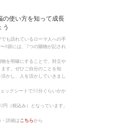
脳の使い方を知って成長
ょう
びでも語れているローマ人への手
節〜8節には、7つの賜物が記され
。
賜物を明確にすることで、対立や
ります。ぜひご自分のことを知
を活かし、人を活かしていきまし
チェックシートで30分ぐらいかか
00円（税込み）となっています。
み・詳細は
こちら
から