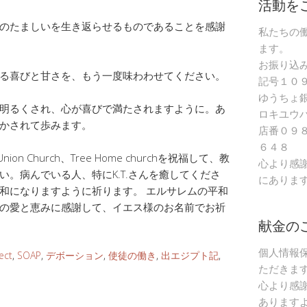
活動を
のたましいを生き返らせるものであることを感謝
私たちの
ます。
お振り込
る喜びと甘さを、もう一度味わわせてください。
記号１０
ゆうちょ
明るくされ、心が喜びで満たされますように。あ
ロキユウ
かされて歩みます。
店番０９
６４８
i Union Church、Tree Home churchを祝福して、教
心より感
。病んでいる人、特にK.T.さんを癒してくださ
にありま
和になりますように祈ります。 エルサレムの平和
の愛と恵みに感謝して、イエス様のお名前でお祈
献金の
個人情報
ect
,
SOAP
,
デボーション
,
使徒の働き
,
出エジプト記
,
ただきま
心より感
あります