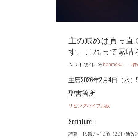
主の戒めは真っ直
す。これって素晴
2026年2月4日
by
honmoku
2
主暦2026年2月4日（水）5786
聖書箇所
リビングバイブル訳
Scripture：
詩篇 19篇7～10節（2017新改