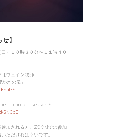
らせ】
（日）１０時３０分〜１１時４０
ジはウェイン牧師
豊かさの泉」
gd/SnlZ9
ship project season 9
.gd/BNGqE
接参加される方、ZOOMでの参加
信いただければ幸いです。