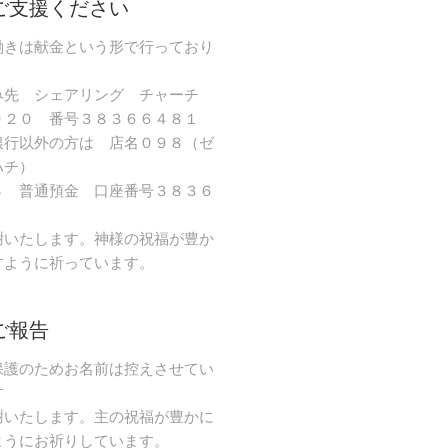
ご支援ください
働きは献金という形で行っており
み先 シェアリング チャーチ
９２０ 番号３８３６６４８１
銀行以外の方は 店名０９８（ゼ
ハチ）
８ 普通預金 口座番号３８３６
謝いたします。神様の祝福が豊か
すように祈っています。
ご報告
保護のためお名前は控えさせてい
す
謝いたします。主の祝福が豊かに
ようにお祈りしています。