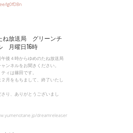
n.ee/Ig0fD8n
たね放送局 グリーンチ
ル 月曜日16時
日午後４時からゆめのたね放送局
チャンネルをお聞きください。
リティは篠田です。
は２月をもちまして、終了いたし
ださり、ありがとうございまし
ww.yumenotane.jp/dreamreleaser