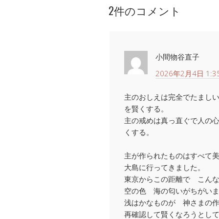
2件のコメント
小間物谷直子
2026年2月4日 1:3
主のおしえは完全でたまし
を賢くする。
主の戒めは真っ直ぐで人の
くする。
主が作られたものはすべて
大島に行ってきました。
東京からこの距離で こん
空の色 海の匂いがちがい
浅はかなものが 神さまの
再確認して賢くなろうとし