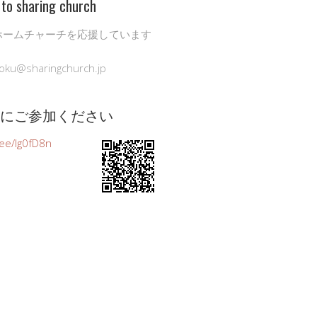
to sharing church
ホームチャーチを応援しています
oku@sharingchurch.jp
公式にご参加ください
n.ee/Ig0fD8n