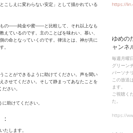
とこしえに変わらない安定」として描かれている
https://li
もの――純金や蜜――と比較して、それ以上なも
教えているのです。主のことばを味わい、慕い、
ゆめの
側の命となっていくのです。律法とは、神が共に
ャンネ
す。
毎週月曜
グリーン
パーソナ
うことができるように助けてください。声を聞い
この放送
えさせてください。そして静まってあなたことを
ます。
ください。
ご視聴く
た。
うに助けてください。
https://w
）：
いたします。