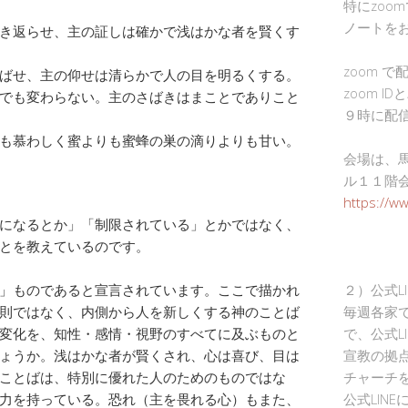
特にzoo
ノートを
き返らせ、主の証しは確かで浅はかな者を賢くす
zoom 
ばせ、主の仰せは清らかで人の目を明るくする。
zoom I
でも変わらない。主のさばきはまことでありこと
９時に配
も慕わしく蜜よりも蜜蜂の巣の滴りよりも甘い。
会場は、
ル１１階
https://w
になるとか」「制限されている」とかではなく、
とを教えているのです。
」ものであると宣言されています。ここで描かれ
２）公式L
則ではなく、内側から人を新しくする神のことば
毎週各家
変化を、知性・感情・視野のすべてに及ぶものと
で、公式L
ょうか。浅はかな者が賢くされ、心は喜び、目は
宣教の拠
ことばは、特別に優れた人のためのものではな
チャーチ
力を持っている。恐れ（主を畏れる心）もまた、
公式LIN