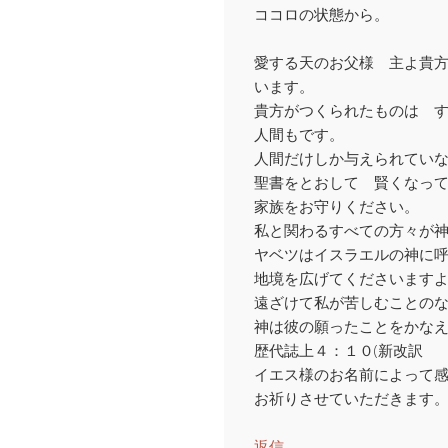
ココロの状態から。
愛する天のお父様 主よ貴
います。
貴方がつくられたものは 
人間もです。
人間だけしか与えられてい
聖書をとおして 賢くなっ
家族をお守りください。
私と関わるすべての方々が
ヤベツはイスラエルの神に
地境を広げてくださいます
遠ざけて私が苦しむことの
神は彼の願ったことをかな
歴代誌上４：１０(新改訳
イエス様のお名前によって
お祈りさせていただきます
返信