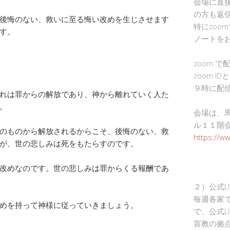
会場に直
の方も返
後悔のない、救いに至る悔い改めを生じさせます
特にzoo
す。
ノートを
zoom 
zoom I
９時に配
れは罪からの解放であり、神から離れていく人た
。
会場は、
ル１１階
のものから解放されるからこそ、後悔のない、救
https://w
が、世の悲しみは死をもたらすのです。
改めなのです。世の悲しみは罪からくる報酬であ
２）公式L
毎週各家
めを持って神様に従っていきましょう。
で、公式L
宣教の拠