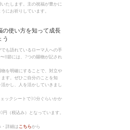
謝いたします。主の祝福が豊かに
ようにお祈りしています。
脳の使い方を知って成長
ょう
びでも語れているローマ人への手
節〜8節には、7つの賜物が記され
。
賜物を明確にすることで、対立や
ります。ぜひご自分のことを知
を活かし、人を活かしていきまし
チェックシートで30分ぐらいかか
00円（税込み）となっています。
み・詳細は
こちら
から