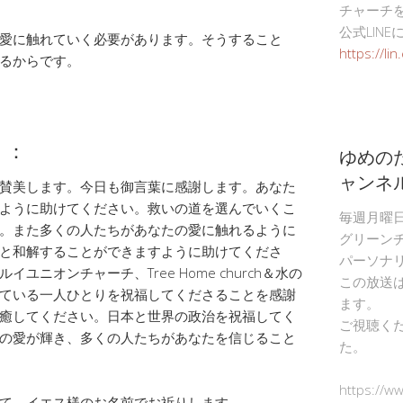
チャーチ
公式LIN
愛に触れていく必要があります。そうすること
https://li
るからです。
）：
ゆめの
ャンネ
賛美します。今日も御言葉に感謝します。あなた
ように助けてください。救いの道を選んでいくこ
毎週月曜
。また多くの人たちがあなたの愛に触れるように
グリーン
と和解することができますように助けてくださ
パーソナ
ニオンチャーチ、Tree Home church＆水の
この放送
ている一人ひとりを祝福してくださることを感謝
ます。
癒してください。日本と世界の政治を祝福してく
ご視聴く
の愛が輝き、多くの人たちがあなたを信じること
た。
https://w
て、イエス様のお名前でお祈りします。