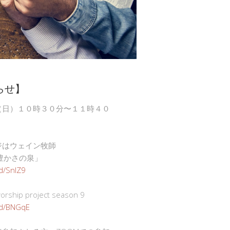
らせ】
（日）１０時３０分〜１１時４０
ジはウェイン牧師
豊かさの泉」
gd/SnlZ9
ship project season 9
.gd/BNGqE