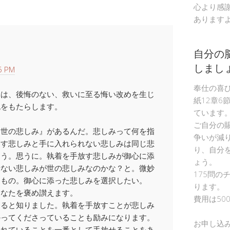
心より感
あります
自分の
しまし
6 PM
奉仕の喜
みは、後悔のない、救いに至る悔い改めを生じ
紙12章6
死をもたらします。
ています
ご自分の
『世の悲しみ』があるんだ。悲しみって何を指
争いが減
くす悲しみと手に入れられない悲しみは同じ悲
り、自分
違う。思うに。執着を手放す悲しみが御心に添
ょう。
せない悲しみが世の悲しみなのかな？と。微妙
175問の
うもの。御心に添った悲しみを選択したい。
ります。
あなたを褒め讃えます。
費用は50
あると知りました。執着を手放すことが悲しみ
かってくださっていることも励みになります。
お申し込
されていることを一番として手放せることをあ