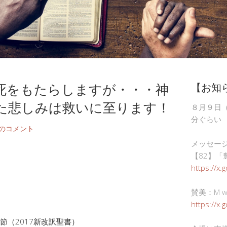
死をもたらしますが・・・神
【お知
た悲しみは救いに至ります！
８月９日
分ぐらい
件のコメント
メッセー
【82】「
https://x.
賛美：M wor
https://x
節（2017新改訳聖書）