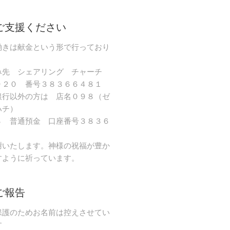
ご支援ください
働きは献金という形で行っており
み先 シェアリング チャーチ
９２０ 番号３８３６６４８１
銀行以外の方は 店名０９８（ゼ
ハチ）
８ 普通預金 口座番号３８３６
謝いたします。神様の祝福が豊か
すように祈っています。
ご報告
保護のためお名前は控えさせてい
す