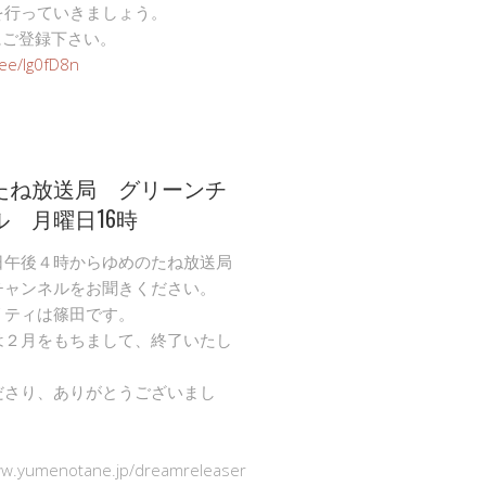
を行っていきましょう。
Eにご登録下さい。
n.ee/Ig0fD8n
たね放送局 グリーンチ
ル 月曜日16時
日午後４時からゆめのたね放送局
チャンネルをお聞きください。
リティは篠田です。
は２月をもちまして、終了いたし
ださり、ありがとうございまし
ww.yumenotane.jp/dreamreleaser