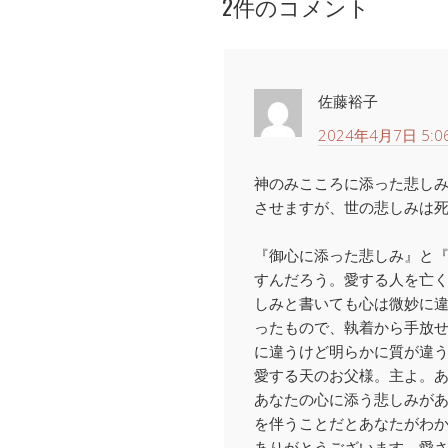
2件のコメント
佐藤裕子
2024年4月7日 5:0
神のみこころに添った悲し
させますが、世の悲しみは
『御心に添った悲しみ』と
すんだろう。愛する人を亡
しみと書いても心は微妙に
ったもので、執着から手放
に違うけど明らかに質が違
愛する天のお父様。主よ。
あなたの心に添う悲しみが
を伴うことだとあなたがわ
ありがとうございます。愛