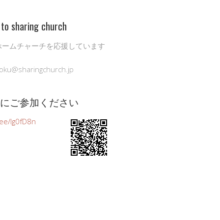
to sharing church
ホームチャーチを応援しています
oku@sharingchurch.jp
公式にご参加ください
n.ee/Ig0fD8n