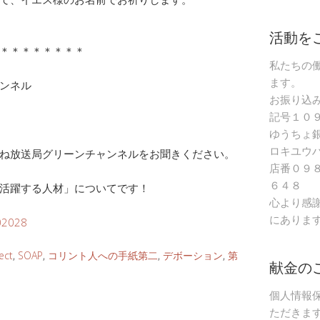
活動を
＊＊＊＊＊＊＊＊
私たちの
ます。
ャンネル
お振り込
記号１０
ゆうちょ
ロキユウ
ね放送局グリーンチャンネルをお聞きください。
店番０９
６４８
活躍する人材」についてです！
心より感
にありま
/02028
ect
,
SOAP
,
コリント人への手紙第二
,
デボーション
,
第
献金の
個人情報
ただきま