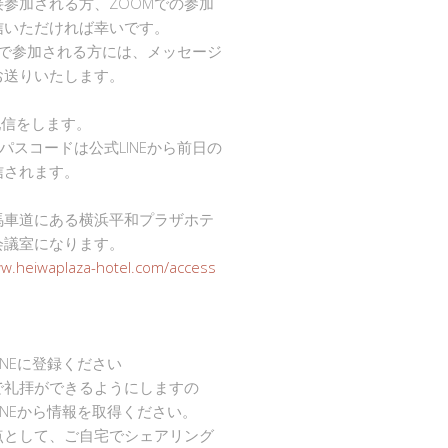
接参加される方、ZOOMでの参加
信いただければ幸いです。
mで参加される方には、メッセージ
お送りいたします。
で配信をします。
Dとパスコードは公式LINEから前日の
信されます。
馬車道にある横浜平和プラザホテ
会議室になります。
ww.heiwaplaza-hotel.com/access
INEに登録ください
で礼拝ができるようにしますの
INEから情報を取得ください。
点として、ご自宅でシェアリング