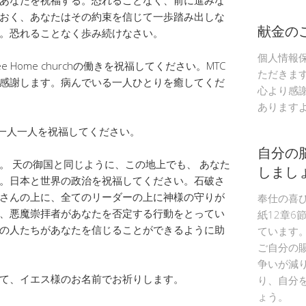
おく、あなたはその約束を信じて一歩踏み出しな
献金の
。恐れることなく歩み続けなさい。
個人情報
h、Tree Home churchの働きを祝福してください。MTC
ただきま
感謝します。病んでいる一人ひとりを癒してくだ
心より感
あります
っている一人一人を祝福してください。
自分の
。 天の御国と同じように、この地上でも、 あなた
しまし
。日本と世界の政治を祝福してください。石破さ
さんの上に、全てのリーダーの上に神様の守りが
奉仕の喜
、悪魔崇拝者があなたを否定する行動をとってい
紙12章6
の人たちがあなたを信じることができるように助
ています
ご自分の
争いが減
て、イエス様のお名前でお祈りします。
り、自分
ょう。