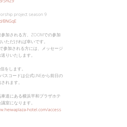
gd/SnlZ9
ship project season 9
.gd/BNGqE
接参加される方、ZOOMでの参加
信いただければ幸いです。
mで参加される方には、メッセージ
お送りいたします。
で配信をします。
Dとパスコードは公式LINEから前日の
信されます。
馬車道にある横浜平和プラザホテ
会議室になります。
ww.heiwaplaza-hotel.com/access