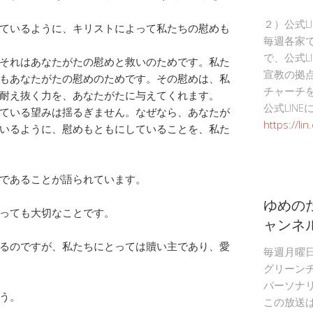
２）公式L
ているように、キリストによって私たちの慰めも
毎週各家
で、公式L
それはあなたがたの慰めと救いのためです。私た
宣教の拠
もあなたがたの慰めのためです。その慰めは、私
チャーチ
耐え抜く力を、あなたがたに与えてくれます。
公式LIN
ている望みは揺るぎません。なぜなら、あなたが
https://li
いるように、慰めもともにしていることを、私た
であることが語られています。
ゆめの
っても大切なことです。
ャンネ
るのですが、私たちにとっては贖い主であり、愛
毎週月曜
グリーン
パーソナ
う。
この放送