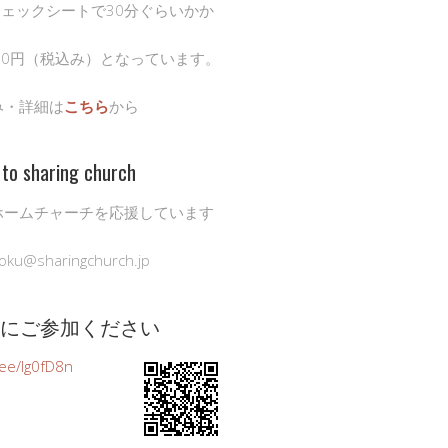
チェックシートで30分ぐらいかか
00円（税込み）となっています。
み・詳細は
こちら
から
to sharing church
ホームチャーチを応援しています
oku@sharingchurch.jp
公式にご参加ください
n.ee/Ig0fD8n