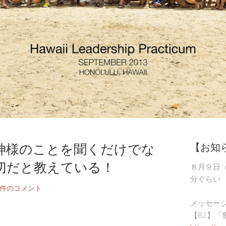
神様のことを聞くだけでな
【お知
切だと教えている！
８月９日
分ぐらい
2件のコメント
メッセー
【82】「