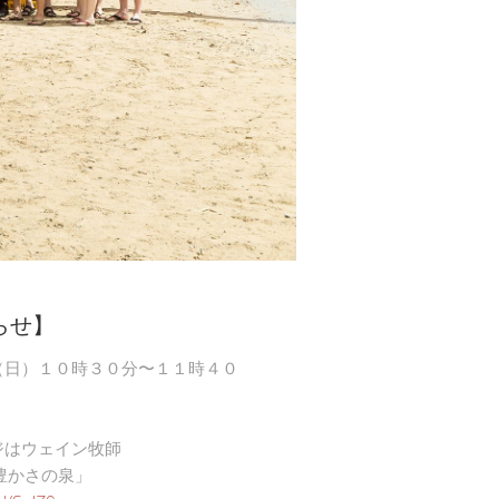
らせ】
（日）１０時３０分〜１１時４０
ジはウェイン牧師
豊かさの泉」