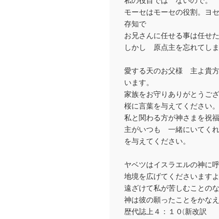
モーセはモーセの役割。ヨ
存知で
お兄さんに任せる事は任せ
しかし 原点主を忘れてし
愛する天のお父様 主よ貴
います。
家族をお守りありがとうご
桜に言葉を与えてください
私と関わる方が神さまを祝
主がいつも 一緒にいてく
を与えてください。
ヤベツはイスラエルの神に
地境を広げてくださいます
遠ざけて私が苦しむことの
神は彼の願ったことをかな
歴代誌上４：１０(新改訳