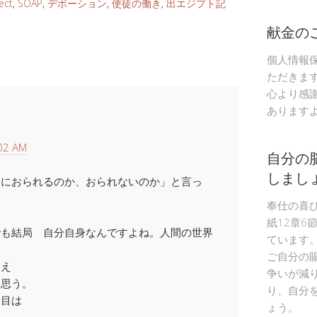
ect
,
SOAP
,
デボーション
,
使徒の働き
,
出エジプト記
献金の
個人情報
ただきま
心より感
あります
02 AM
自分の
しまし
中におられるのか、おられないのか」と言っ
。
奉仕の喜
紙12章6
でも結局 自分自身なんですよね。人間の世界
ています
ご自分の
さえ
争いが減
と思う。
り、自分
役目は
ょう。