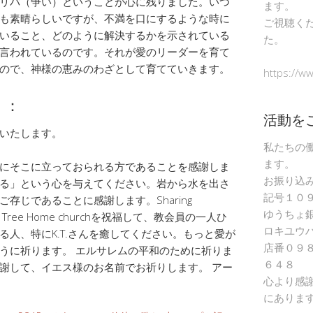
リバ（争い）ということが心に残りました。いつ
ます。
も素晴らしいですが、不満を口にするような時に
ご視聴く
いること、どのように解決するかを示されている
た。
言われているのです。それが愛のリーダーを育て
ので、神様の恵みのわざとして育てていきます。
https://w
）：
活動を
いたします。
私たちの
ます。
にそこに立っておられる方であることを感謝しま
お振り込
る」という心を与えてください。岩から水を出さ
記号１０
存じであることに感謝します。Sharing
ゆうちょ
hurch、Tree Home churchを祝福して、教会員の一人ひ
ロキユウ
人、特にK.T.さんを癒してください。もっと愛が
店番０９
うに祈ります。 エルサレムの平和のために祈りま
６４８
謝して、イエス様のお名前でお祈りします。 アー
心より感
にありま