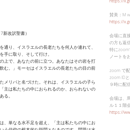
https://x.
賛美：M wor
https://x
17新改訳聖書）
会場に直
の方も返
を通り、イスラエルの長老たちを何人か連れて、
特にzoo
を手に取り、そして行け。
ノートを
の上で、あなたの前に立つ。あなたはその岩を打
飲む。」モーセはイスラエルの長老たちの目の前
zoom 
zoom I
たメリバと名づけた。それは、イスラエルの子ら
９時に配
「主は私たちの中におられるのか、おられないの
ある。
会場は、
ル１１階
https://w
は、単なる水不足を超え、「主は私たちの中にお
いう信仰の根本的な疑問となるのです。問題は水