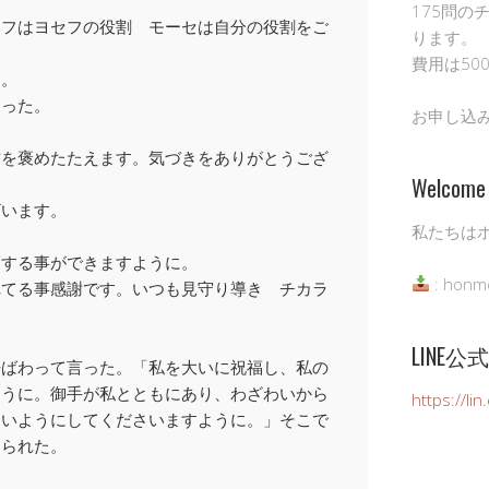
175問の
セフはヨセフの役割 モーセは自分の役割をご
ります。
費用は50
た。
まった。
お申し込
方を褒めたたえます。気づきをありがとうござ
Welcome 
ざいます。
私たちは
。
福する事ができますように。
: honm
れてる事感謝です。いつも見守り導き チカラ
LINE
呼ばわって言った。「私を大いに祝福し、私の
ように。御手が私とともにあり、わざわいから
https://li
ないようにしてくださいますように。」そこで
えられた。