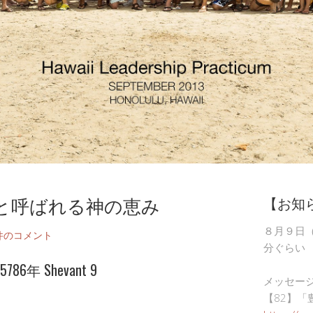
と呼ばれる神の恵み
【お知
８月９日
件のコメント
分ぐらい
6年 Shevant 9
メッセー
【82】「