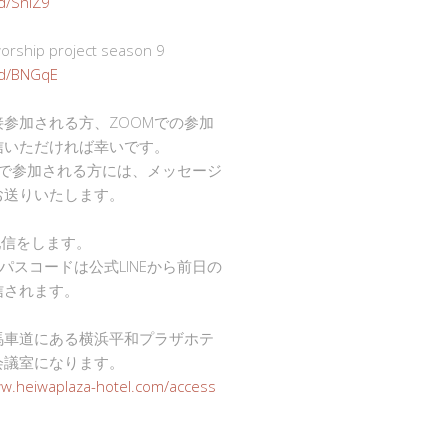
gd/SnlZ9
ship project season 9
.gd/BNGqE
接参加される方、ZOOMでの参加
信いただければ幸いです。
mで参加される方には、メッセージ
お送りいたします。
で配信をします。
Dとパスコードは公式LINEから前日の
信されます。
馬車道にある横浜平和プラザホテ
会議室になります。
ww.heiwaplaza-hotel.com/access