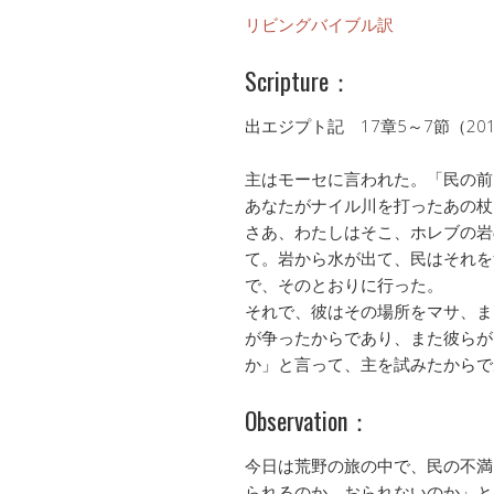
リビングバイブル訳
Scripture：
出エジプト記 17章5～7節（20
主はモーセに言われた。「民の前
あなたがナイル川を打ったあの杖
さあ、わたしはそこ、ホレブの岩
て。岩から水が出て、民はそれを
で、そのとおりに行った。
それで、彼はその場所をマサ、ま
が争ったからであり、また彼らが
か」と言って、主を試みたからで
Observation：
今日は荒野の旅の中で、民の不満
られるのか、おられないのか」と