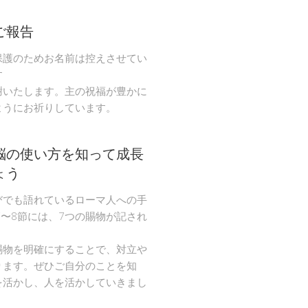
ご報告
保護のためお名前は控えさせてい
す
謝いたします。主の祝福が豊かに
ようにお祈りしています。
脳の使い方を知って成長
ょう
びでも語れているローマ人への手
節〜8節には、7つの賜物が記され
。
賜物を明確にすることで、対立や
ります。ぜひご自分のことを知
を活かし、人を活かしていきまし