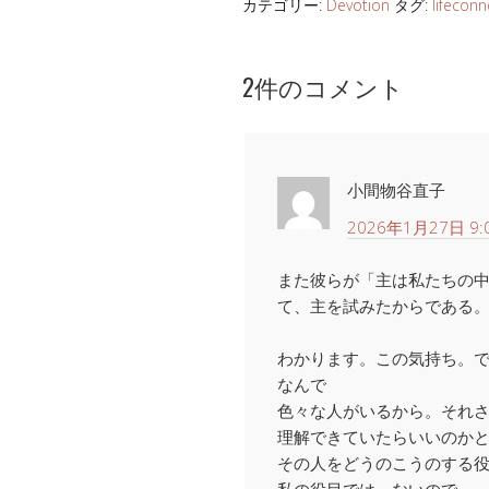
カテゴリー:
Devotion
タグ:
lifeconn
2件のコメント
小間物谷直子
2026年1月27日 9:
また彼らが「主は私たちの
て、主を試みたからである
わかります。この気持ち。
なんで
色々な人がいるから。それ
理解できていたらいいのか
その人をどうのこうのする
私の役目では ないので。