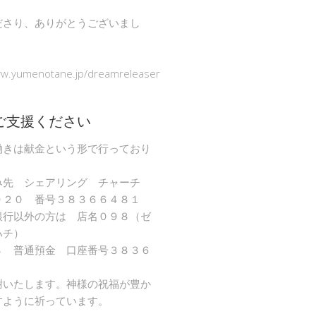
ださり、ありがとうございまし
ww.yumenotane.jp/dreamreleaser
ご支援ください
働きは献金という形で行っており
み先 シェアリング チャーチ
９２０ 番号３８３６６４８１
銀行以外の方は 店名０９８（ゼ
ハチ）
８ 普通預金 口座番号３８３６
謝いたします。神様の祝福が豊か
すように祈っています。