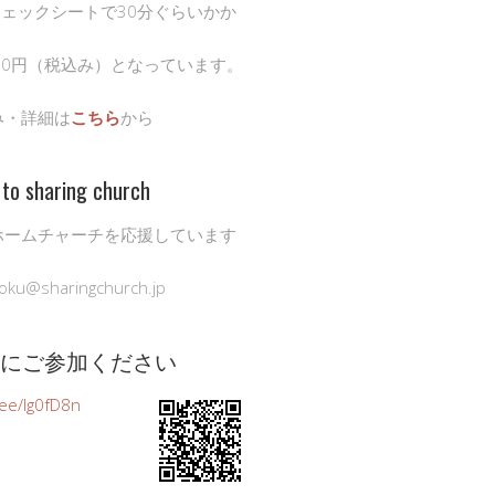
チェックシートで30分ぐらいかか
00円（税込み）となっています。
み・詳細は
こちら
から
to sharing church
ホームチャーチを応援しています
oku@sharingchurch.jp
公式にご参加ください
n.ee/Ig0fD8n