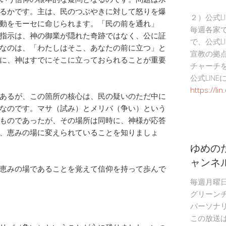
るかです。主は、民のつぶやきに対して怒りを爆
２）公式L
動をモーセに命じられます。「民の前を通れ」
毎週各家
指示は、神の御業が隠れた奇跡ではなく、公に証
で、公式L
なのは、「わたしはそこ、あなたの前に立つ」と
宣教の拠
に、神はすでにそこに立っておられることが重要
チャーチ
公式LIN
https://li
あるが、この箇所の核心は、民の疑いのただ中に
なのです。マサ（試み）とメリバ（争い）という
ものであったが、その場所は同時に、神様が応答
、恵みの場に変えられていることを知りましょ
ゆめの
ャンネ
恵みの場であることを覚えて信仰を持って歩んで
毎週月曜
グリーン
パーソナ
この放送