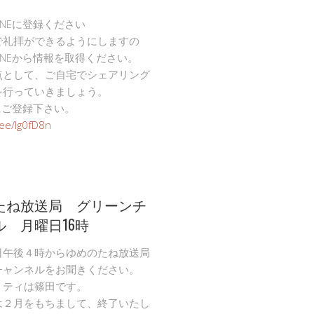
INEに登録ください
で礼拝ができるようにしますの
INEから情報を取得ください。
点として、ご自宅でシェアリング
を行っていきましょう。
Eにご登録下さい。
n.ee/Ig0fD8n
たね放送局 グリーンチ
ル 月曜日16時
日午後４時からゆめのたね放送局
チャンネルをお聞きください。
リティは篠田です。
は２月をもちまして、終了いたし