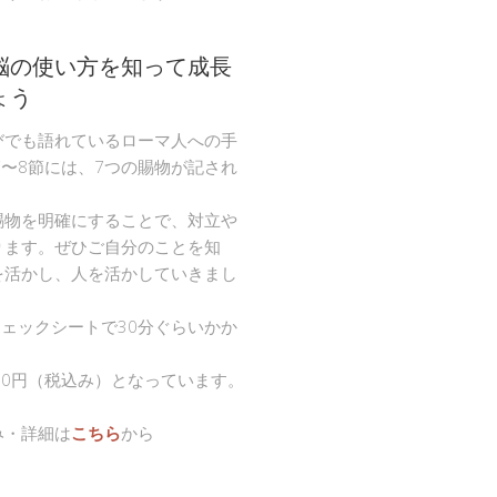
脳の使い方を知って成長
ょう
びでも語れているローマ人への手
節〜8節には、7つの賜物が記され
。
賜物を明確にすることで、対立や
ります。ぜひご自分のことを知
を活かし、人を活かしていきまし
チェックシートで30分ぐらいかか
00円（税込み）となっています。
み・詳細は
こちら
から