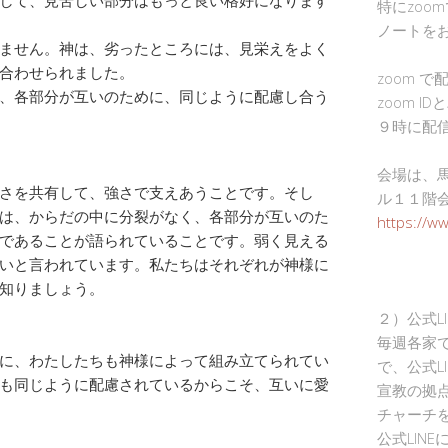
して、見苦しい部分はもっと良い格好になります
特にzoo
ノートを
ません。神は、劣ったところには、見栄えをよく
合わせられました。
zoom 
、各部分が互いのために、同じように配慮し合う
zoom I
９時に配
会場は、
さを共有して、強さで支えあうことです。そし
ル１１階
は、からだの中に分裂がなく、各部分が互いのた
https://w
であることが語られていることです。弱く見える
いと言われています。私たちはそれぞれが神様に
知りましょう。
２）公式L
毎週各家
に、わたしたちも神様によって組み立てられてい
で、公式L
も同じように配慮されているからこそ、互いに愛
宣教の拠
チャーチ
公式LIN