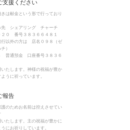
ご支援ください
働きは献金という形で行っており
み先 シェアリング チャーチ
９２０ 番号３８３６６４８１
銀行以外の方は 店名０９８（ゼ
ハチ）
８ 普通預金 口座番号３８３６
謝いたします。神様の祝福が豊か
すように祈っています。
ご報告
保護のためお名前は控えさせてい
す
謝いたします。主の祝福が豊かに
ようにお祈りしています。