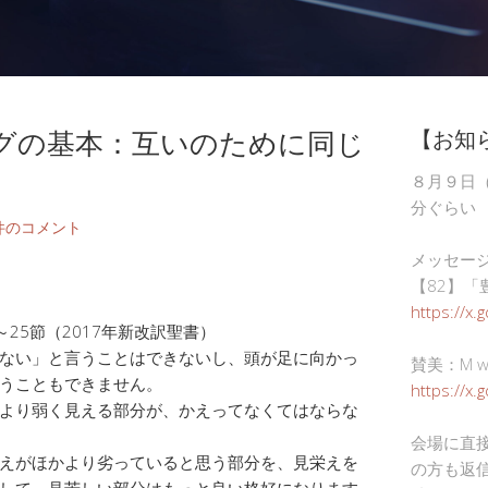
グの基本：互いのために同じ
【お知
８月９日
分ぐらい
件のコメント
メッセー
【82】「
https://x.
～25節（2017年新改訳聖書）
ない」と言うことはできないし、頭が足に向かっ
賛美：M wor
うこともできません。
https://x
より弱く見える部分が、かえってなくてはならな
会場に直
えがほかより劣っていると思う部分を、見栄えを
の方も返