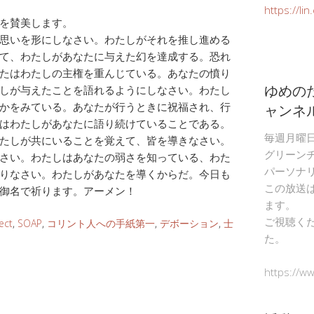
https://li
を賛美します。
思いを形にしなさい。わたしがそれを推し進める
て、わたしがあなたに与えた幻を達成する。恐れ
たはわたしの主権を重んじている。あなたの憤り
ゆめの
しが与えたことを語れるようにしなさい。わたし
ャンネ
かをみている。あなたが行うときに祝福され、行
はわたしがあなたに語り続けていることである。
毎週月曜
たしが共にいることを覚えて、皆を導きなさい。
グリーン
さい。わたしはあなたの弱さを知っている、わた
パーソナ
りなさい。わたしがあなたを導くからだ。今日も
この放送
御名で祈ります。アーメン！
ます。
ご視聴く
ect
,
SOAP
,
コリント人への手紙第一
,
デボーション
,
士
た。
https://w