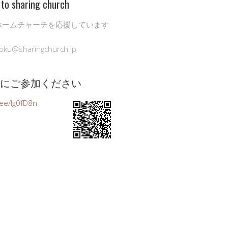
to sharing church
ホームチャーチを応援しています
oku@sharingchurch.jp
公式にご参加ください
n.ee/Ig0fD8n