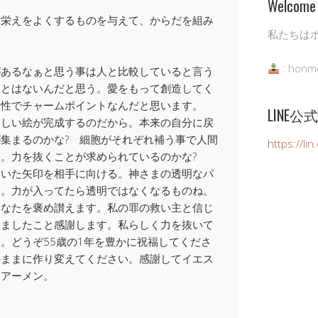
Welcome 
見栄えをよくするものを与えて、からだを組み
私たちは
: honm
があるなぁと思う事は人と比較していると言う
ことはないんだと思う。愛をもって創造してく
個性でチャームポイントなんだと思います。
LINE
らしい絵が完成するのだから。本来の自分に戻
集まるのかな? 細胞がそれぞれ補う事で人間
https://li
。力を抜くことが求められているのかな?
向いた矢印を相手に向ける。神さまの透明なパ
た。力が入ってたら透明ではなくなるものね。
あなたを褒め讃えます。私の罪の救い主と信じ
きましたこと感謝します。私らしく力を抜いて
。どうぞ55歳の1年を豊かに祝福してくださ
のままに作り変えてください。感謝してイエス
。アーメン。