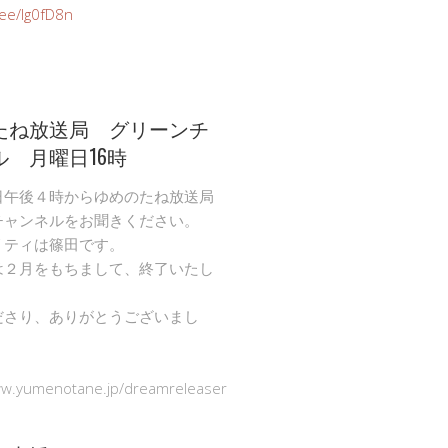
n.ee/Ig0fD8n
たね放送局 グリーンチ
ル 月曜日16時
日午後４時からゆめのたね放送局
チャンネルをお聞きください。
リティは篠田です。
は２月をもちまして、終了いたし
ださり、ありがとうございまし
ww.yumenotane.jp/dreamreleaser