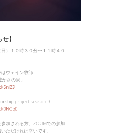
らせ】
（日）１０時３０分〜１１時４０
ジはウェイン牧師
豊かさの泉」
gd/SnlZ9
ship project season 9
.gd/BNGqE
接参加される方、ZOOMでの参加
信いただければ幸いです。