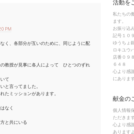
活動を
私たちの
ます。
お振り込
20 PM
記号１０
ゆうちょ
がなく、各部分が互いのために、同じように配
ロキユウ
店番０９
６４８
部の教授が見事に各人によって ひとつのずれ
心より感
にありま
ていて
ないと言ってました。
られたミッションがあります。
献金の
。
ではなく
個人情報
ただきま
貴方と共にいる
心より感
あります