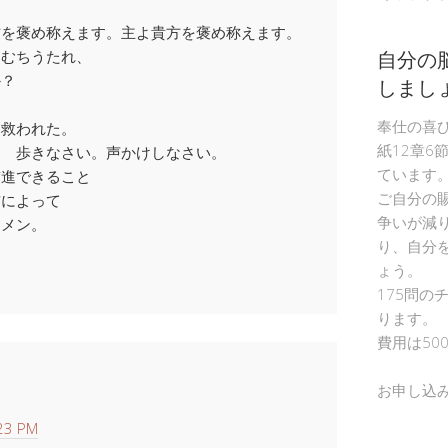
方を褒め称えます。主よ貴方を褒め称えます。
自分の
 むちうたれ、
か？
しまし
奉仕の喜
 救われた。
紙12章6
て 歩きなさい。声かけしなさい。
ています
前進できること
ご自分の
前によって
争いが減
ーメン。
り、自分
ょう。
175問の
ります。
費用は50
お申し込
23 PM