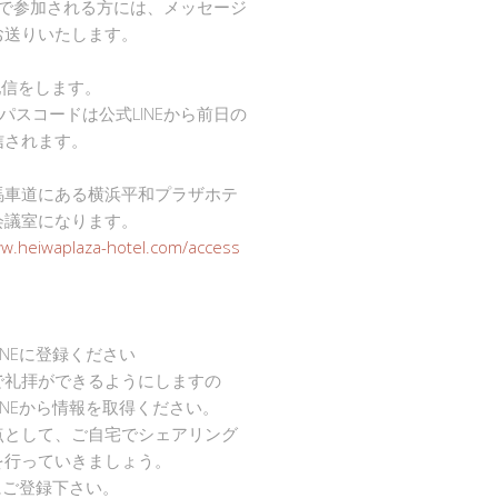
mで参加される方には、メッセージ
お送りいたします。
で配信をします。
Dとパスコードは公式LINEから前日の
信されます。
馬車道にある横浜平和プラザホテ
会議室になります。
ww.heiwaplaza-hotel.com/access
INEに登録ください
で礼拝ができるようにしますの
INEから情報を取得ください。
点として、ご自宅でシェアリング
を行っていきましょう。
Eにご登録下さい。