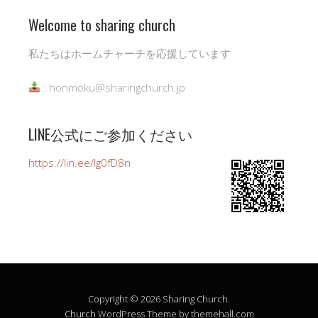
Welcome to sharing church
私たちはホームチャーチを応援しています
: honmoku@sharingchurch.jp
LINE公式にご参加ください
https://lin.ee/Ig0fD8n
Copyright © 2026 Sharing Church.
Church
WordPress Theme by themehall.com