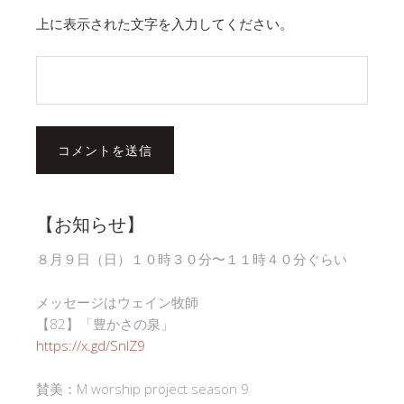
上に表示された文字を入力してください。
【お知らせ】
８月９日（日）１０時３０分〜１１時４０分ぐらい
メッセージはウェイン牧師
【82】「豊かさの泉」
https://x.gd/SnlZ9
賛美：M worship project season 9