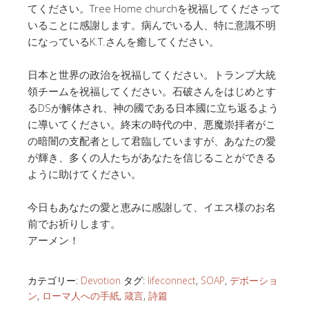
てください。Tree Home churchを祝福してくださって
いることに感謝します。病んでいる人、特に意識不明
になっているK.T.さんを癒してください。
日本と世界の政治を祝福してください。トランプ大統
領チームを祝福してください。石破さんをはじめとす
るDSが解体され、神の國である日本國に立ち返るよう
に導いてください。終末の時代の中、悪魔崇拝者がこ
の暗闇の支配者として君臨していますが、あなたの愛
が輝き、多くの人たちがあなたを信じることができる
ように助けてください。
今日もあなたの愛と恵みに感謝して、イエス様のお名
前でお祈りします。
アーメン！
カテゴリー:
Devotion
タグ:
lifeconnect
,
SOAP
,
デボーショ
ン
,
ローマ人への手紙
,
箴言
,
詩篇