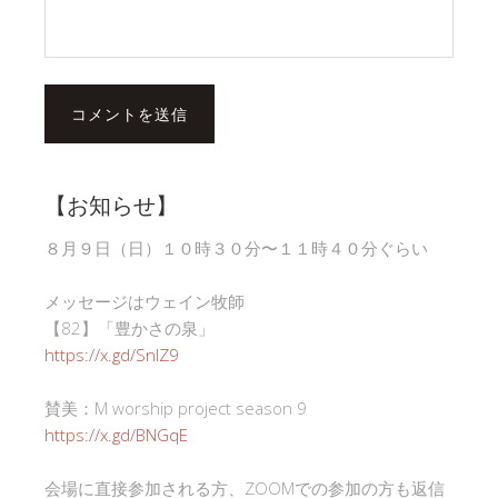
【お知らせ】
８月９日（日）１０時３０分〜１１時４０分ぐらい
メッセージはウェイン牧師
【82】「豊かさの泉」
https://x.gd/SnlZ9
賛美：M worship project season 9
https://x.gd/BNGqE
会場に直接参加される方、ZOOMでの参加の方も返信