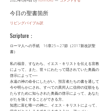
2025年6月4日
by
honmoku
コメントする
今日の聖書箇所
リビングバイブル訳
Scripture：
ローマ人への手紙 16章25～27節（2017新改訳聖
書）
私の福音、すなわち、イエス・キリストを伝える宣教
によって、また、世々にわたって隠されていた奥義の
啓示によって──
永遠の神の命令にしたがい、預言者たちの書を通して
今や明らかにされ、すべての異邦人に信仰の従順をも
たらすために知らされた奥義の啓示によって、あなた
がたを強くすることができる方、
知恵に富む唯一の神に、イエス・キリストによって、