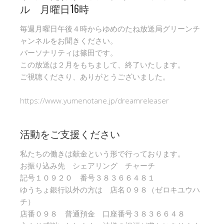
ル 月曜日16時
毎週月曜日午後４時からゆめのたね放送局グリーンチ
ャンネルをお聞きください。
パーソナリティは篠田です。
この放送は２月をもちまして、終了いたします。
ご視聴くださり、ありがとうございました。
https://www.yumenotane.jp/dreamreleaser
活動をご支援ください
私たちの働きは献金という形で行っております。
お振り込み先 シェアリング チャーチ
記号１０９２０ 番号３８３６６４８１
ゆうちょ銀行以外の方は 店名０９８（ゼロキユウハ
チ）
店番０９８ 普通預金 口座番号３８３６６４８