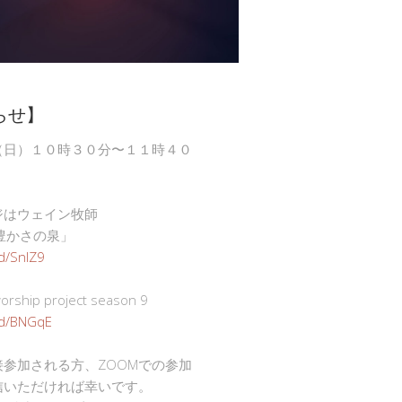
らせ】
（日）１０時３０分〜１１時４０
ジはウェイン牧師
豊かさの泉」
gd/SnlZ9
ship project season 9
.gd/BNGqE
接参加される方、ZOOMでの参加
信いただければ幸いです。