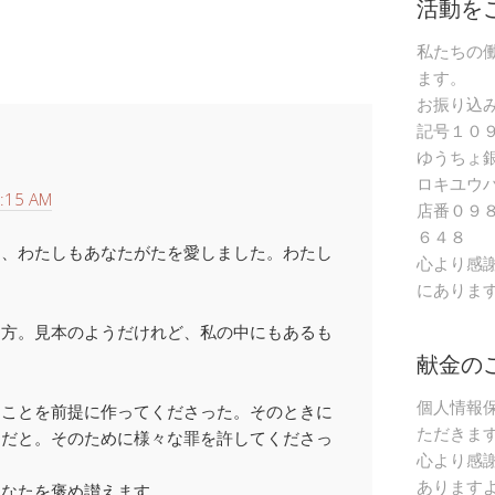
活動を
私たちの
ます。
お振り込
記号１０
ゆうちょ
ロキユウ
:15 AM
店番０９
６４８
に、わたしもあなたがたを愛しました。わたし
心より感
にありま
き方。見本のようだけれど、私の中にもあるも
献金の
個人情報
ることを前提に作ってくださった。そのときに
ただきま
んだと。そのために様々な罪を許してくださっ
心より感
あります
あなたを褒め讃えます。