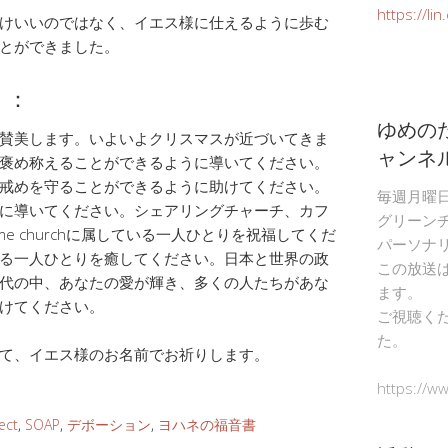
https://li
けいいのではなく、イエス様に仕えるように歩む
とができました。
）：
ゆめの
賛美します。いよいよクリスマスが近づいてきま
ャンネ
褒め称えることができるように導いてください。
戒めを守ることができるように助けてください。
毎週月曜
に導いてください。シェアリングチャーチ、カフ
グリーン
me churchに属している一人ひとりを祝福してくだ
パーソナ
る一人ひとりを癒してください。日本と世界の政
この放送
代の中、あなたの愛が輝き、多くの人たちがあな
ます。
けてください。
ご視聴く
た。
て、イエス様のお名前でお祈りします。
https://w
ect
,
SOAP
,
デボーション
,
ヨハネの福音書