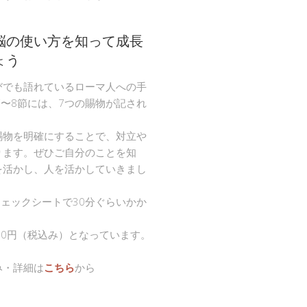
脳の使い方を知って成長
ょう
びでも語れているローマ人への手
節〜8節には、7つの賜物が記され
。
賜物を明確にすることで、対立や
ります。ぜひご自分のことを知
を活かし、人を活かしていきまし
チェックシートで30分ぐらいかか
00円（税込み）となっています。
み・詳細は
こちら
から