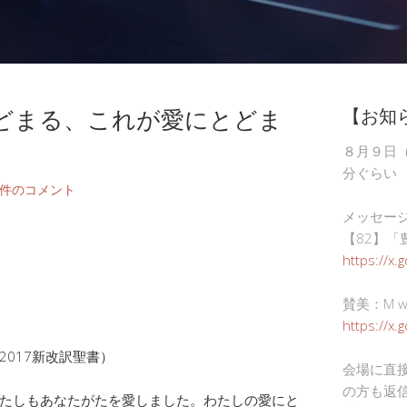
どまる、これが愛にとどま
【お知
８月９日
分ぐらい
4件のコメント
メッセー
【82】「
https://x.
賛美：M wor
https://x
2017新改訳聖書）
会場に直
の方も返
たしもあなたがたを愛しました。わたしの愛にと