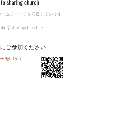
to sharing church
ホームチャーチを応援しています
oku@sharingchurch.jp
公式にご参加ください
n.ee/Ig0fD8n