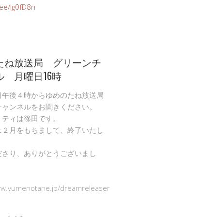
n.ee/Ig0fD8n
たね放送局 グリーンチ
ル 月曜日16時
日午後４時からゆめのたね放送局
チャンネルをお聞きください。
リティは篠田です。
は２月をもちまして、終了いたし
ださり、ありがとうございまし
ww.yumenotane.jp/dreamreleaser