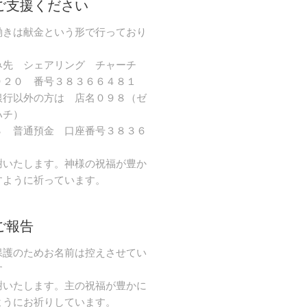
ご支援ください
働きは献金という形で行っており
み先 シェアリング チャーチ
９２０ 番号３８３６６４８１
銀行以外の方は 店名０９８（ゼ
ハチ）
８ 普通預金 口座番号３８３６
謝いたします。神様の祝福が豊か
すように祈っています。
ご報告
保護のためお名前は控えさせてい
す
謝いたします。主の祝福が豊かに
ようにお祈りしています。