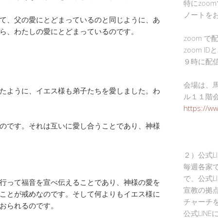
特にzoo
ノートを
て、父の愛にとどまっているのと同じように、あ
ら、わたしの愛にとどまっているのです。
zoom 
zoom I
９時に配
会場は、
たように、イエス様も弟子たちを愛しました。わ
ル１１階
https://w
のです。それは互いに愛し合うことであり、神様
２）公式L
毎週各家
で、公式L
行って福音を宣べ伝えることであり、神様の愛を
宣教の拠
ことが戒めなのです。そして何よりもイエス様に
チャーチ
おられるのです。
公式LIN