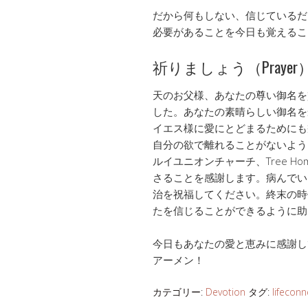
だから何もしない、信じているだ
必要があることを今日も覚えるこ
祈りましょう（Prayer
天のお父様、あなたの尊い御名を
した。あなたの素晴らしい御名を
イエス様に愛にとどまるためにも
自分の欲で離れることがないよう
ルイユニオンチャーチ、Tree Ho
さることを感謝します。病んでい
治を祝福してください。終末の時
たを信じることができるように助
今日もあなたの愛と恵みに感謝し
アーメン！
カテゴリー:
Devotion
タグ:
lifeconn