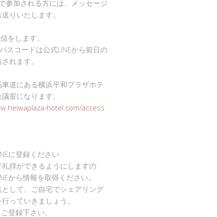
mで参加される方には、メッセージ
お送りいたします。
で配信をします。
Dとパスコードは公式LINEから前日の
信されます。
馬車道にある横浜平和プラザホテ
会議室になります。
ww.heiwaplaza-hotel.com/access
INEに登録ください
で礼拝ができるようにしますの
INEから情報を取得ください。
点として、ご自宅でシェアリング
を行っていきましょう。
Eにご登録下さい。