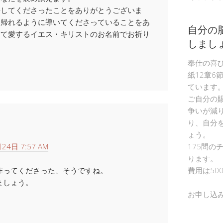
許してくださったことをありがとうございま
に帰れるように導いてくださっていることをあ
自分の
して愛するイエス・キリストのお名前でお祈り
しまし
奉仕の喜
紙12章6
ています
ご自分の
争いが減
り、自分
ょう。
24日 7:57 AM
175問の
ります。
作ってくださった、そうですね。
費用は50
ましょう。
お申し込