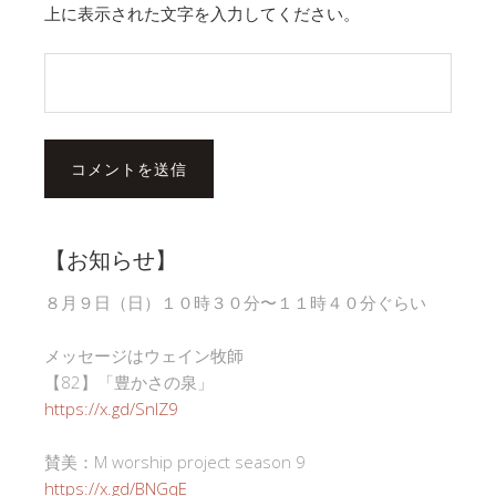
上に表示された文字を入力してください。
【お知らせ】
８月９日（日）１０時３０分〜１１時４０分ぐらい
メッセージはウェイン牧師
【82】「豊かさの泉」
https://x.gd/SnlZ9
賛美：M worship project season 9
https://x.gd/BNGqE