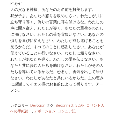
Prayer
天の父なる神様、あなたのお名前を賛美します。
我が子よ。あなたの怒りを収めなさい。わたしが共に
立ち守り導く、偽りの言葉に耳を傾けるな。わたしの
声に聞き従え、わたしが導く。あなたの重荷をわたし
に預けなさい。わたしの荷を背負いなさい。あなたの
憤りを喜びに変えなさい。わたしが成し遂げることを
見るからだ。すべてのことに感謝しなさい。あなたが
伝えていることを行いなさい。わたしに頼りなさい。
わたしがあなたを導く。わたしの愛を伝えなさい。あ
なたと共に歩む人たちを助けなさい。わたしがその人
たちを導いているからだ。恐るな、勇気を出して語り
なさい。わたしがあなたと共にいるからだ。主の恵み
に感謝してイエス様のお名前によって祈ります。アー
メン。
カテゴリー:
Devotion
タグ:
lifeconnect
,
SOAP
,
コリント人
への手紙第一
,
デボーション
,
ヨシュア記