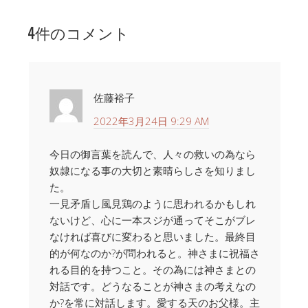
4件のコメント
佐藤裕子
2022年3月24日 9:29 AM
今日の御言葉を読んで、人々の救いの為なら
奴隷になる事の大切と素晴らしさを知りまし
た。
一見矛盾し風見鶏のように思われるかもしれ
ないけど、心に一本スジが通ってそこがブレ
なければ喜びに変わると思いました。最終目
的が何なのか?が問われると。神さまに祝福さ
れる目的を持つこと。その為には神さまとの
対話です。どうなることが神さまの考えなの
か?を常に対話します。愛する天のお父様。主