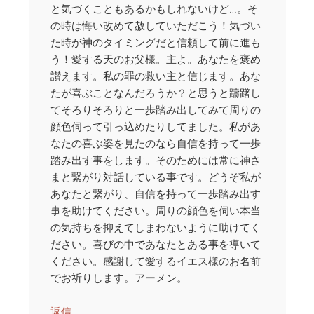
と気づくこともあるかもしれないけど…。そ
の時は悔い改めて赦していただこう！気づい
た時が神のタイミングだと信頼して前に進も
う！愛する天のお父様。主よ。あなたを褒め
讃えます。私の罪の救い主と信じます。あな
たが喜ぶことなんだろうか？と思うと躊躇し
てそろりそろりと一歩踏み出してみて周りの
顔色伺って引っ込めたりしてました。私があ
なたの喜ぶ姿を見たのなら自信を持って一歩
踏み出す事をします。そのためには常に神さ
まと繋がり対話している事です。どうぞ私が
あなたと繋がり、自信を持って一歩踏み出す
事を助けてください。周りの顔色を伺い本当
の気持ちを抑えてしまわないように助けてく
ださい。喜びの中であなたとある事を導いて
ください。感謝して愛するイエス様のお名前
でお祈りします。アーメン。
返信