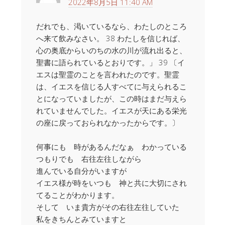
2022年8月5日 11:40 AM
だれでも、渇いているなら、わたしのところ
へ来て飲みなさい。 38 わたしを信じれば、
心の奥底からいのちの水の川が流れ出ると、
聖書に語られているとおりです。」 39 〔イ
エスは聖霊のことを言われたのです。聖霊
は、イエスを信じる人すべてに与えられるこ
とになっていましたが、この時はまだ与えら
れていませんでした。イエスが天にある栄光
の座に戻っておられなかったからです。〕
何事にも 時があるんだなぁ わかっている
つもりでも 右往左往しながら
進んでいる自分がいますが
イエス様が時をいつも 神と共に大切にされ
てることがわかります。
そして いま貴方がその右往左往していた
私をきちんとみていますと