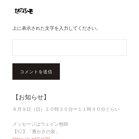
上に表示された文字を入力してください。
【お知らせ】
８月９日（日）１０時３０分〜１１時４０分ぐらい
メッセージはウェイン牧師
【82】「豊かさの泉」
https://x.gd/SnlZ9