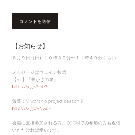
【お知らせ】
８月９日（日）１０時３０分〜１１時４０分ぐらい
メッセージはウェイン牧師
【82】「豊かさの泉」
https://x.gd/SnlZ9
賛美：M worship project season 9
https://x.gd/BNGqE
会場に直接参加される方、ZOOMでの参加の方も返信
いただければ幸いです。