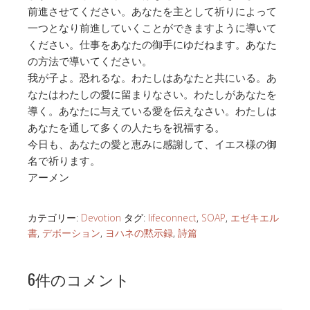
前進させてください。あなたを主として祈りによって
一つとなり前進していくことができますように導いて
ください。仕事をあなたの御手にゆだねます。あなた
の方法で導いてください。
我が子よ。恐れるな。わたしはあなたと共にいる。あ
なたはわたしの愛に留まりなさい。わたしがあなたを
導く。あなたに与えている愛を伝えなさい。わたしは
あなたを通して多くの人たちを祝福する。
今日も、あなたの愛と恵みに感謝して、イエス様の御
名で祈ります。
アーメン
カテゴリー:
Devotion
タグ:
lifeconnect
,
SOAP
,
エゼキエル
書
,
デボーション
,
ヨハネの黙示録
,
詩篇
6件のコメント