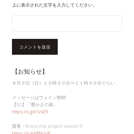
上に表示された文字を入力してください。
【お知らせ】
８月９日（日）１０時３０分〜１１時４０分ぐらい
メッセージはウェイン牧師
【82】「豊かさの泉」
https://x.gd/SnlZ9
賛美：M worship project season 9
https://x.gd/BNGqE