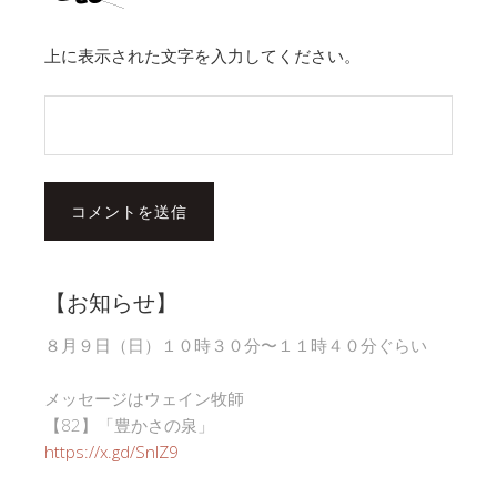
上に表示された文字を入力してください。
【お知らせ】
８月９日（日）１０時３０分〜１１時４０分ぐらい
メッセージはウェイン牧師
【82】「豊かさの泉」
https://x.gd/SnlZ9