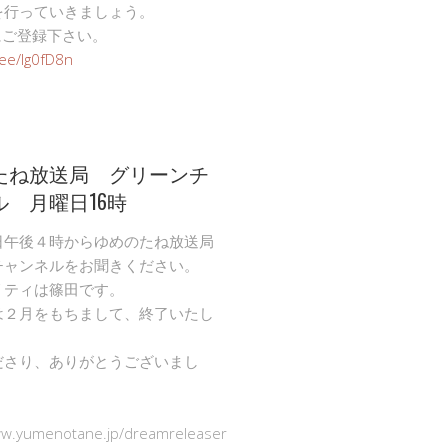
を行っていきましょう。
Eにご登録下さい。
n.ee/Ig0fD8n
たね放送局 グリーンチ
ル 月曜日16時
日午後４時からゆめのたね放送局
チャンネルをお聞きください。
リティは篠田です。
は２月をもちまして、終了いたし
ださり、ありがとうございまし
ww.yumenotane.jp/dreamreleaser