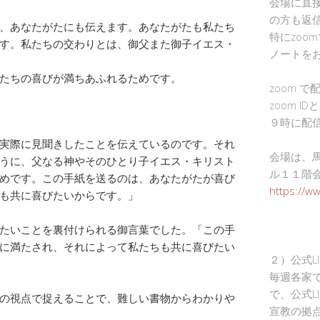
会場に直
の方も返
、あなたがたにも伝えます。あなたがたも私たち
特にzoo
す。私たちの交わりとは、御父また御子イエス・
ノートを
たちの喜びが満ちあふれるためです。
zoom 
zoom I
９時に配
実際に見聞きしたことを伝えているのです。それ
会場は、
うに、父なる神やそのひとり子イエス・キリスト
ル１１階
めです。この手紙を送るのは、あなたがたが喜び
https://w
も共に喜びたいからです。」
たいことを裏付けられる御言葉でした。「この手
に満たされ、それによって私たちも共に喜びたい
２）公式L
毎週各家
で、公式L
の視点で捉えることで、難しい書物からわかりや
宣教の拠