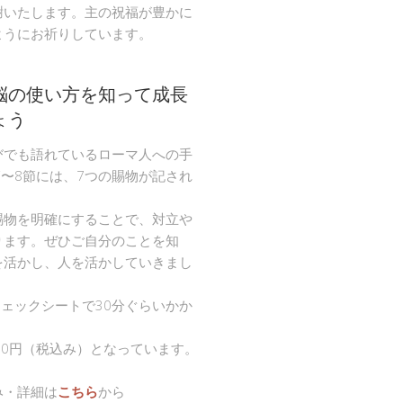
謝いたします。主の祝福が豊かに
ようにお祈りしています。
脳の使い方を知って成長
ょう
びでも語れているローマ人への手
節〜8節には、7つの賜物が記され
。
賜物を明確にすることで、対立や
ります。ぜひご自分のことを知
を活かし、人を活かしていきまし
チェックシートで30分ぐらいかか
00円（税込み）となっています。
み・詳細は
こちら
から