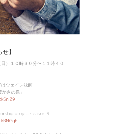
らせ】
（日）１０時３０分〜１１時４０
ジはウェイン牧師
豊かさの泉」
gd/SnlZ9
ship project season 9
.gd/BNGqE