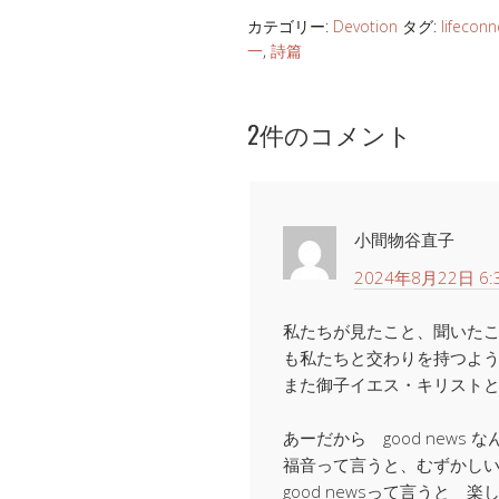
カテゴリー:
Devotion
タグ:
lifeconn
一
,
詩篇
2件のコメント
小間物谷直子
2024年8月22日 6:
私たちが見たこと、聞いた
も私たちと交わりを持つよ
また御子イエス・キリスト
あーだから good news 
福音って言うと、むずかし
good newsって言うと 