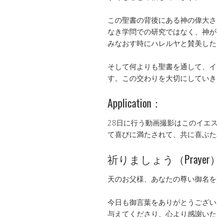
この聖書の背後にある神の偉大さ
なき学問での研究ではなく、神が
みなおす時にハレルヤと賛美した
そして何よりも聖書を通して、イ
す。この交わりを大切にしていき
Application：
28日に行う動画撮影はこのイエ
て喜びに満たされて、共に喜ぶた
祈りましょう（Prayer
天のお父様、あなたの尊い御名を
今日も御言葉をありがとうござい
与えてくださり、心より感謝いた