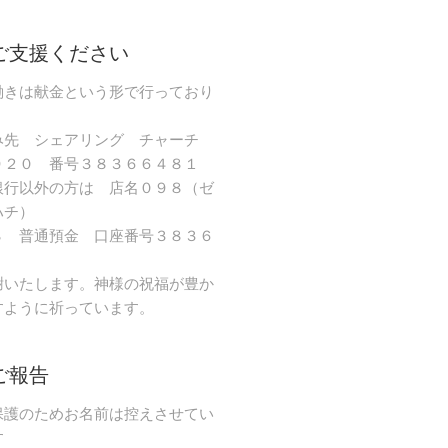
ご支援ください
働きは献金という形で行っており
み先 シェアリング チャーチ
９２０ 番号３８３６６４８１
銀行以外の方は 店名０９８（ゼ
ハチ）
８ 普通預金 口座番号３８３６
謝いたします。神様の祝福が豊か
すように祈っています。
ご報告
保護のためお名前は控えさせてい
す