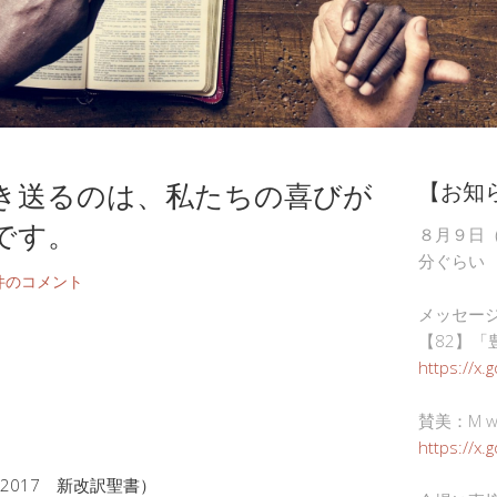
き送るのは、私たちの喜びが
【お知
です。
８月９日
分ぐらい
件のコメント
メッセー
【82】「
https://x.
賛美：M wor
https://x
2017 新改訳聖書）