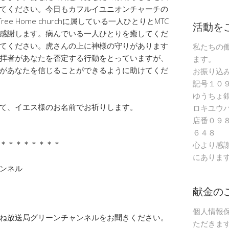
てください。今日もカフルイユニオンチャーチの
e Home churchに属している一人ひとりとMTC
活動を
感謝します。病んでいる一人ひとりを癒してくだ
てください。虎さんの上に神様の守りがあります
私たちの
拝者があなたを否定する行動をとっていますが、
ます。
があなたを信じることができるように助けてくだ
お振り込
記号１０
ゆうちょ
て、イエス様のお名前でお祈りします。
ロキユウ
店番０９
６４８
＊＊＊＊＊＊＊＊
心より感
にありま
ャンネル
献金の
個人情報
ね放送局グリーンチャンネルをお聞きください。
ただきま