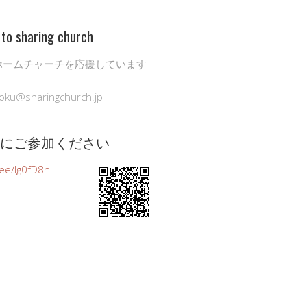
to sharing church
ホームチャーチを応援しています
oku@sharingchurch.jp
公式にご参加ください
n.ee/Ig0fD8n