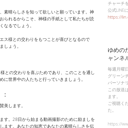
チャーチ
公式LIN
、素晴らしさを知って欲しいと願っています。神
https://li
おられるからこそ、神様の手紙として私たちが読
くなるでしょう。
エス様との交わりをもつことが喜びとなるので
ましょう。
ゆめの
ャンネ
毎週月曜
ス様との交わりを喜ぶためであり、このことを通し
グリーン
めに世界中の人たちと行っていきましょう。
パーソナ
この放送
）：
ます。
ご視聴く
賛美します。
た。
ます。28日から始まる動画撮影のために励ましを
https://w
します。あなたの知恵であなたの素晴らしさを伝