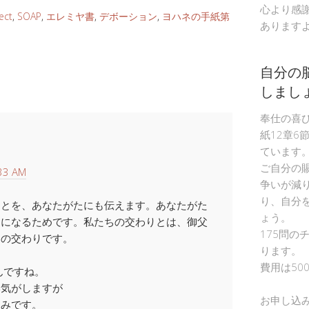
心より感
ect
,
SOAP
,
エレミヤ書
,
デボーション
,
ヨハネの手紙第
あります
自分の
しまし
奉仕の喜
紙12章6
ています
ご自分の
33 AM
争いが減
り、自分
ことを、あなたがたにも伝えます。あなたがた
ょう。
うになるためです。私たちの交わりとは、御父
175問の
との交わりです。
ります。
費用は50
なんですね。
い気がしますが
お申し込
楽しみです。