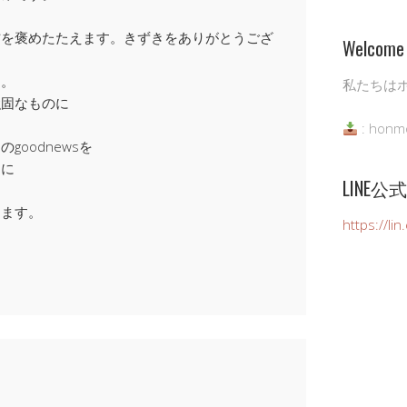
方を褒めたたえます。きずきをありがとうござ
Welcome 
す。
私たちは
強固なものに
: honm
oodnewsを
うに
LINE
きます。
https://li