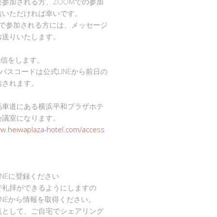
接参加される方、ZOOMでの参加
信いただければ幸いです。
mで参加される方には、メッセージ
お送りいたします。
で配信をします。
Dとパスコードは公式LINEから前日の
信されます。
馬車道にある横浜平和プラザホテ
会議室になります。
ww.heiwaplaza-hotel.com/access
INEに登録ください
で礼拝ができるようにしますの
INEから情報を取得ください。
点として、ご自宅でシェアリング