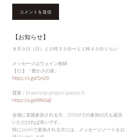
【お知らせ】
８月９日（日）１０時３０分〜１１時４０分ぐらい
メッセージはウェイン牧師
【82】「豊かさの泉」
https://x.gd/SnlZ9
賛美：M worship project season 9
https://x.gd/BNGqE
会場に直接参加される方、ZOOMでの参加の方も返信
いただければ幸いです。
特にzoomで参加される方には、メッセージノートをお
送りいたします。