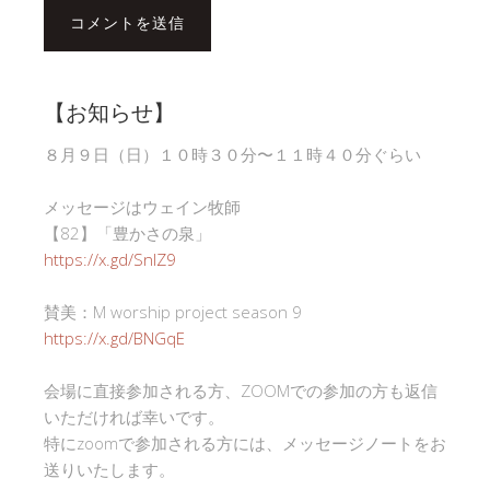
【お知らせ】
８月９日（日）１０時３０分〜１１時４０分ぐらい
メッセージはウェイン牧師
【82】「豊かさの泉」
https://x.gd/SnlZ9
賛美：M worship project season 9
https://x.gd/BNGqE
会場に直接参加される方、ZOOMでの参加の方も返信
いただければ幸いです。
特にzoomで参加される方には、メッセージノートをお
送りいたします。