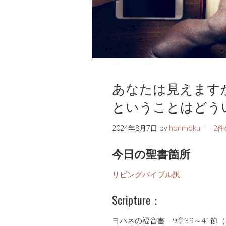
あなたは見えます
ということはどう
2024年8月7日
by
honmoku
2
今日の聖書箇所
リビングバイブル訳
Scripture：
ヨハネの福音書 9章39～41節（