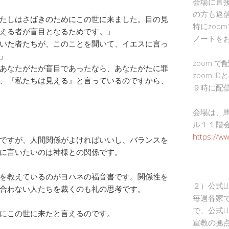
会場に直
の方も返
たしはさばきのためにこの世に来ました。目の見
特にzoo
える者が盲目となるためです。」
ノートを
いた者たちが、このことを聞いて、イエスに言っ
」
zoom 
あなたがたが盲目であったなら、あなたがたに罪
zoom I
、『私たちは見える』と言っているのですから、
９時に配
会場は、
ル１１階
https://w
ですが、人間関係がよければいいし、バランスを
に言いたいのは神様との関係です。
を教えているのがヨハネの福音書です。関係性を
２）公式L
合わない人たちを裁くのも礼の思考です。
毎週各家
で、公式L
にこの世に来たと言えるのです。
宣教の拠