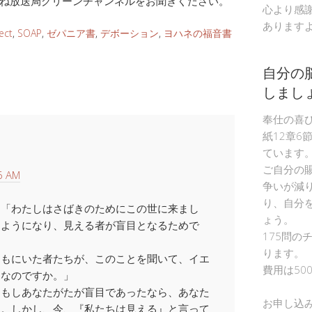
ね放送局グリーンチャンネルをお聞きください。
心より感
あります
ect
,
SOAP
,
ゼパニア書
,
デボーション
,
ヨハネの福音書
自分の
しまし
奉仕の喜
紙12章6
ています
ご自分の
6 AM
争いが減
り、自分
。「わたしはさばきのためにこの世に来まし
ょう。
るようになり、見える者が盲目となるためで
175問の
ります。
ともにいた者たちが、このことを聞いて、イエ
費用は50
目なのですか。」
「もしあなたがたが盲目であったなら、あなた
お申し込
う。しかし、今、『私たちは見える』と言って