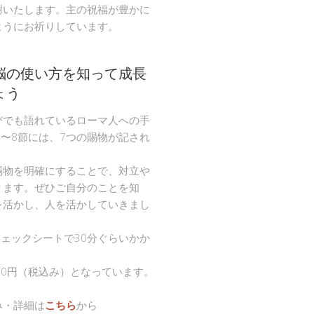
謝いたします。主の祝福が豊かに
ようにお祈りしています。
脳の使い方を知って成長
ょう
びでも語れているローマ人への手
節〜8節には、7つの賜物が記され
。
賜物を明確にすることで、対立や
ります。ぜひご自分のことを知
を活かし、人を活かしていきまし
チェックシートで30分ぐらいかか
00円（税込み）となっています。
み・詳細は
こちら
から