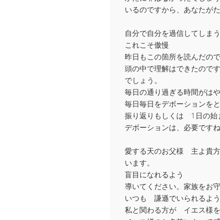
いるのですから、あなたが
自分で自分を過信してしま
これこそ傲慢
昨日もこの箇所を読んだの
頭の中で理解はできたので
でしょう。
毎日の通り過ぎる時間がは
毎日毎日をデボーションを
振り返りもしくは 1日の始
デボーションは、必要です
愛する天のお父様 主よ貴
います。
盲目になれるよう
導いてください。家族をお
いつも 謙遜でいられるよ
私と関わる方が イエス様