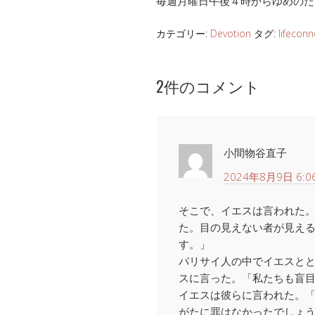
毎週月曜日午後４時からゆめのた
カテゴリー:
Devotion
タグ:
lifeconn
2件のコメント
小間物谷直子
2024年8月9日 6:0
そこで、イエスは言われた
た。目の見えない者が見え
す。」
パリサイ人の中でイエスと
スに言った。「私たちも盲
イエスは彼らに言われた。
がたに罪はなかったでしょ