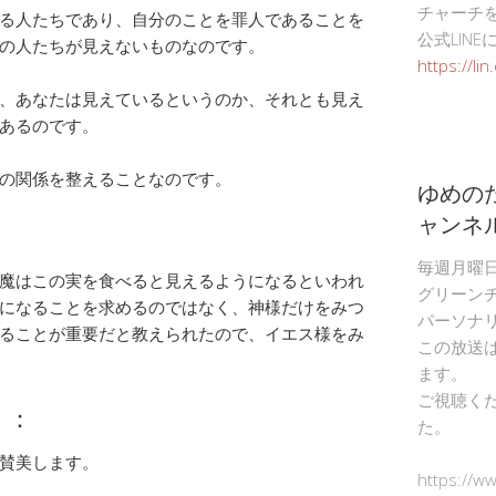
チャーチ
る人たちであり、自分のことを罪人であることを
公式LIN
の人たちが見えないものなのです。
https://li
、あなたは見えているというのか、それとも見え
あるのです。
の関係を整えることなのです。
ゆめの
ャンネ
毎週月曜
魔はこの実を食べると見えるようになるといわれ
グリーン
になることを求めるのではなく、神様だけをみつ
パーソナ
ることが重要だと教えられたので、イエス様をみ
この放送
ます。
ご視聴く
）：
た。
賛美します。
https://w