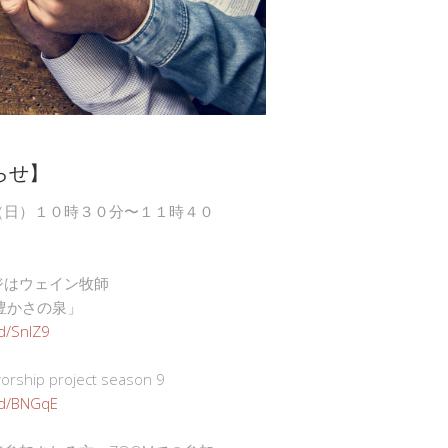
らせ】
（日）１０時３０分〜１１時４０
ジはウェイン牧師
豊かさの泉」
gd/SnlZ9
ship project season 9
.gd/BNGqE