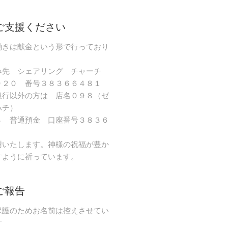
ご支援ください
働きは献金という形で行っており
み先 シェアリング チャーチ
９２０ 番号３８３６６４８１
銀行以外の方は 店名０９８（ゼ
ハチ）
８ 普通預金 口座番号３８３６
謝いたします。神様の祝福が豊か
すように祈っています。
ご報告
保護のためお名前は控えさせてい
す