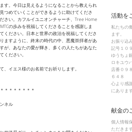
ます。今日は見えるようになることから教えられ
見つめていくことができるように助けてくださ
活動を
さい。カフルイユニオンチャーチ、Tree Home
りとMTCの歩みを祝福してくださることを感謝しま
私たちの
てください。日本と世界の政治を祝福してくださ
ます。
りますように、終末の時代の中、悪魔崇拝者があ
お振り込
すが、あなたの愛が輝き、多くの人たちがあなた
記号１０
てください。
ゆうちょ
ロキユウ
て、イエス様のお名前でお祈りします。
店番０９
６４８
心より感
＊＊＊＊＊＊＊＊
にありま
ャンネル
献金の
個人情報
ただきま