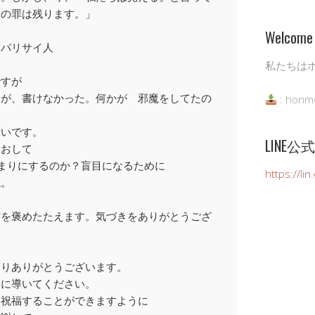
たの罪は残ります。」
Welcome 
うパリサイ人
私たちは
ですが
すが、書けなかった。何かが 邪魔をしてたの
: honm
やいです。
LINE
とおして
まりにするのか？盲目になるために
https://li
ね。
方を褒めたたえます。気づきをありがとうござ
守りありがとうございます。
うに導いてください。
を祝福することができますように