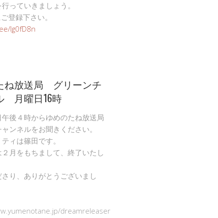
を行っていきましょう。
Eにご登録下さい。
n.ee/Ig0fD8n
たね放送局 グリーンチ
ル 月曜日16時
日午後４時からゆめのたね放送局
チャンネルをお聞きください。
リティは篠田です。
は２月をもちまして、終了いたし
ださり、ありがとうございまし
ww.yumenotane.jp/dreamreleaser