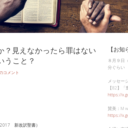
か？見えなかったら罪はない
【お知
いうこと？
８月９日
分ぐらい
件のコメント
メッセー
【82】「
https://x.
賛美：M wor
https://x
2017 新改訳聖書）