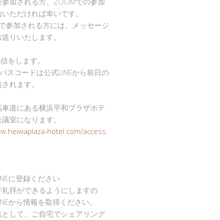
接参加される方、ZOOMでの参加
信いただければ幸いです。
mで参加される方には、メッセージ
お送りいたします。
で配信をします。
Dとパスコードは公式LINEから前日の
信されます。
馬車道にある横浜平和プラザホテ
会議室になります。
ww.heiwaplaza-hotel.com/access
INEに登録ください
で礼拝ができるようにしますの
INEから情報を取得ください。
点として、ご自宅でシェアリング