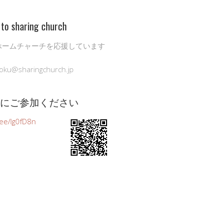
to sharing church
ホームチャーチを応援しています
oku@sharingchurch.jp
公式にご参加ください
n.ee/Ig0fD8n