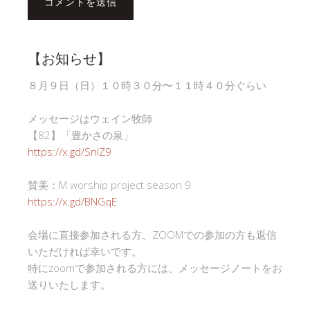
【お知らせ】
８月９日（日）１０時３０分〜１１時４０分ぐらい
メッセージはウェイン牧師
【82】「豊かさの泉」
https://x.gd/SnlZ9
賛美：M worship project season 9
https://x.gd/BNGqE
会場に直接参加される方、ZOOMでの参加の方も返信
いただければ幸いです。
特にzoomで参加される方には、メッセージノートをお
送りいたします。