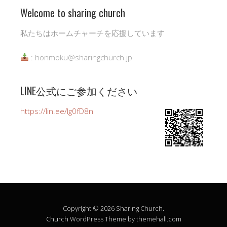
Welcome to sharing church
私たちはホームチャーチを応援しています
: honmoku@sharingchurch.jp
LINE公式にご参加ください
https://lin.ee/Ig0fD8n
Copyright © 2026 Sharing Church.
Church
WordPress Theme by themehall.com